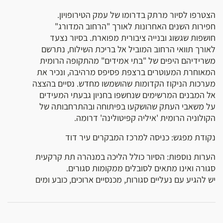
הצטרפו לסיור מרתק בדרומו של עמק הטירופויון.
חפירות השנים האחרונות לאורך "הרחוב המדורג"
חושפות שגשוג ובנייה ציבורית מפוארת. בסיור נצעד
לאורך תוואי הרחוב המוביל אל בריכת השילוח, נתרשם
משרידיהם היפים של "בתי אמידים" מהתקופה הרומית
המאוחרת המעוטרים ברצפת פסיפס מרהיבה, ונכיר את
מערכות הניקוז הקדומות שהושמשו מחדש. נסיים בהצצה
אל המבנים המרשימים שנחשפו בחניון גבעתי המעידים
על משאבי העתק שהושקעו בפיתוחה ובהתרחבותה של
הקולוניה הרומית 'איליה קפיטולינה' דרומה.
נקודת מפגש: כניסה למרכז המבקרים עיר דוד
הערות נוספות: הסיור כולל הליכה במנהרה תת קרקעית
סגורה ואינו מתאים לסובלים ממקומות סגורים.
יש להגיע עם נעליים סגורות, מכנסיים ארוכים, כובע ומים