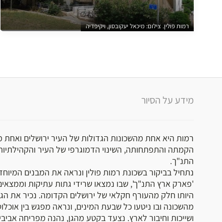
רמות פולין. צילום: מיכאל יעקובסון, ויקיפדיה
מידע על הסיור
רמות היא אחת מהשכונות הגדולות של העיר ירושלים ואחת מ
הקמתה והתפתחותה, השינוי הדמוגרפי של העיר והקהילתיות
התנ"ך.
נתחיל בביקור בשכונת רמות פולין ונראה את המבנים המיוחד
'פארק ארץ התנ"ך', שבו נמצאו שרידי גתות עתיקות וממצאים
היותו חלק מהעורף חקלאי של ירושלים הקדומה. נכיר את הגן
מהשכונה ובו ניטעו כל שבעת המינים, ונראה מפגש בין אוכלוס
ושייכות וחיבור לארץ. נצעד בקטע מהגן, נהנה מפריחה אביב