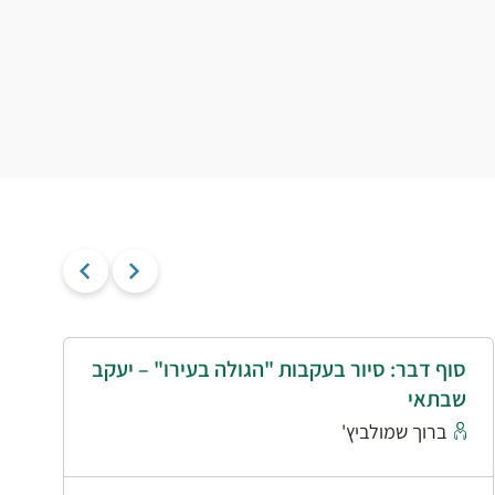
סוף דבר: סיור בעקבות "הגולה בעירו" – יעקב
י
שבתאי
א
ברוך שמולביץ'