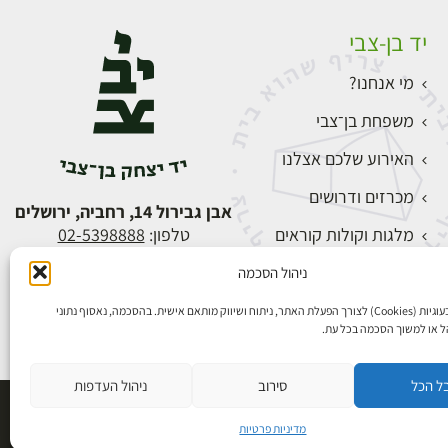
יד בן-צבי
מי אנחנו?
משפחת בן־צבי
האירוע שלכם אצלנו
מכרזים ודרושים
אבן גבירול 14, רחביה, ירושלים
מלגות וקולות קוראים
טלפון:
02-5398888
צור קשר
ניהול הסכמה
התחברות
אנו משתמשים בעוגיות (Cookies) לצורך הפעלת האתר, ניתוח ושיווק מותאם אישית. בהסכמה, נאסוף נתוני
הל או למשוך הסכמה בכל עת.
ל הכל
סירוב
ניהול העדפות
פיתוח אתרים
מדיניות פרטיות