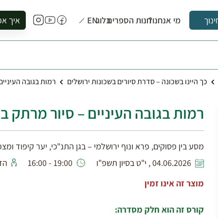
מי אנחנו?
חנות הספרים
בלוג
EN
איך אפ
ינוך
להזמין סי
להירשם ל
להירשם ל
כך היינו בשכונה – סדרת סיורים בשכונות ירושלים
רמות בגובה העיניים
לקנות ספ
לבקר בספ
רמות בגובה העיניים – סיור מרתק ב
לתאם ביק
מסע בין פסוקים, פרא ונוף ירושלמי – בגן התנ"כי, יער קיפוד ומצ
04.06.2026 , י"ט בסיון תשפ"ו
19:00 - 16:00
הד
מוצר זה אינו זמין
קורס זה הוא חלק מסדרה: