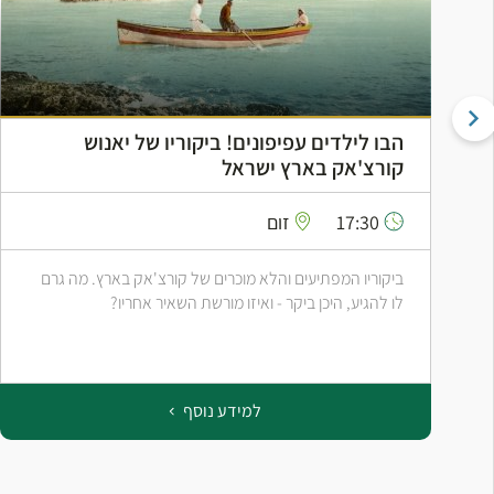
הבו לילדים עפיפונים! ביקוריו של יאנוש
קורצ'אק בארץ ישראל
17:30
זום
ביקוריו המפתיעים והלא מוכרים של קורצ'אק בארץ. מה גרם
לו להגיע, היכן ביקר - ואיזו מורשת השאיר אחריו?
למידע נוסף