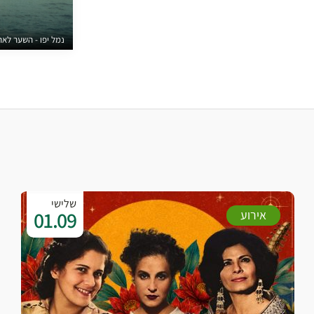
נמל יפו - השער לארץ ישראל 
שלישי
01.09
אירוע