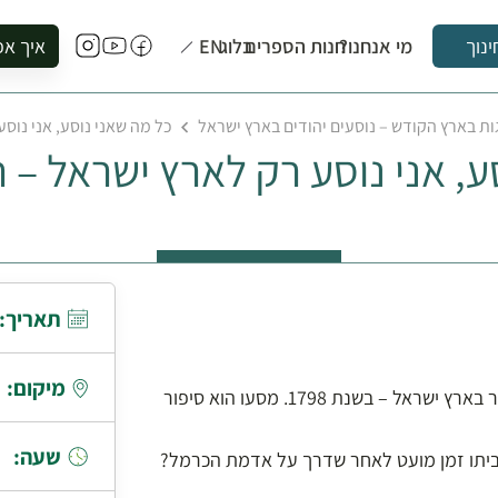
מי אנחנו?
חנות הספרים
בלוג
EN
איך אפ
ינוך
להזמין סי
ת בארץ הקודש – נוסעים יהודים בארץ ישראל
כל מה שאני נוסע, אני נוסע
להירשם ל
ע, אני נוסע רק לארץ ישראל – ר
להירשם ל
לקנות ספ
לבקר בספ
לתאם ביק
תאריך:
מיקום:
עוד לפני שהיה אדמו"ר חסידים בברסלב הגיע ר' נחמן לביקור בארץ ישראל – בשנת 1798. מסעו הוא סיפור
שעה:
לביתו זמן מועט לאחר שדרך על אדמת הכרמל?