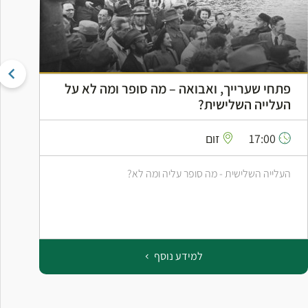
פתחי שערייך, ואבואה – מה סופר ומה לא על
ה
העלייה השלישית?
ה
17:00
זום
העלייה השלישית - מה סופר עליה ומה לא?
ס
ב
למידע נוסף