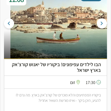
הבו לילדים עפיפונים! ביקוריו של יאנוש קורצ'אק
בארץ ישראל
17:30
זום
ביקוריו המפתיעים והלא מוכרים של קורצ'אק בארץ. מה גרם לו
להגיע, היכן ביקר - ואיזו מורשת השאיר אחריו?