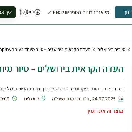
מי אנחנו?
חנות הספרים
בלוג
EN
איך אפ
ינוך
להזמין סי
להירשם ל
להירשם ל
סיורים בירושלים
העדה הקראית בירושלים – סיור מיוחד בעיר העתיקה
לקנות ספ
לבקר בספ
העדה הקראית בירושלים – סיור מיו
לתאם ביק
נסייר בין החומות בעקבות סיפורה המסקרן ורב התהפוכות של עד
24.07.2025 , כ"ח בתמוז תשפ"ה
ירושלים
:00 - 16:00
מוצר זה אינו זמין