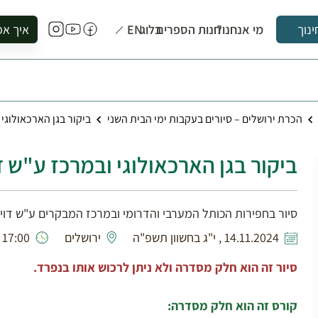
מי אנחנו?
חנות הספרים
בלוג
EN
איך אפ
ינוך
להזמין סי
להירשם ל
להירשם ל
הכרת ירושלים – סיורים בעקבות ימי הבית השני
ביקור בגן הארכאולוגי 
לקנות ספ
לבקר בספ
ביקור בגן הארכאולוגי ובמרכז ע"ש ד
לתאם ביק
סיור בחפירות הכותל המערבי והדרומי ובמרכז המבקרים ע"ש דויד
14.11.2024 , י"ג בחשוון תשפ"ה
ירושלים
17:00 - 14:00
סיור זה הוא חלק מסדרה ולא ניתן לרכוש אותו בנפרד.
קורס זה הוא חלק מסדרה: