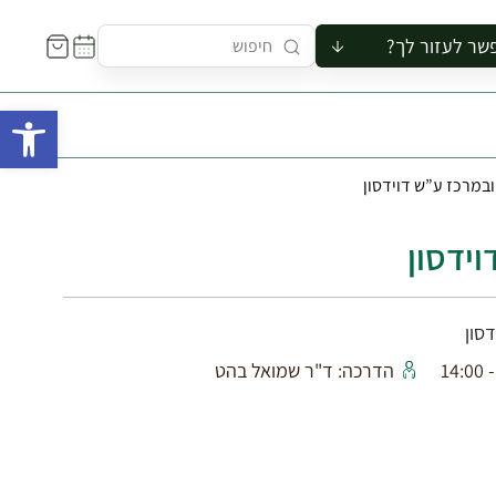
שר לעזור לך?
ור לקבוצה
פתח 
סיור
קורס
ובמרכז ע”ש דוידסון
ר
רייה
וידסון
ור בצריף
סון
הדרכה: ד"ר שמואל בהט