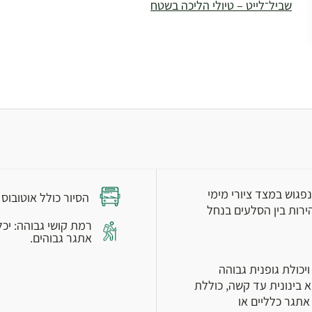
שביל־לייט – טיולי הליכה בשטח
גוש במצד ציורי מימי
הסיור כולל אוטובוס
זרח עד לתצפית יפהפיה. nao נרד בזהירות בין הסלעים בנחל
אתגר גבוהים.
ויכולת גופנית גבוהה
א בינונית עד קשה, כוללת
כנו קטעי אתגר כלליים או