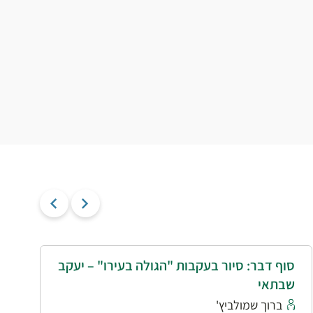
סוף דבר: סיור בעקבות "הגולה בעירו" – יעקב
י
שבתאי
א
ברוך שמולביץ'