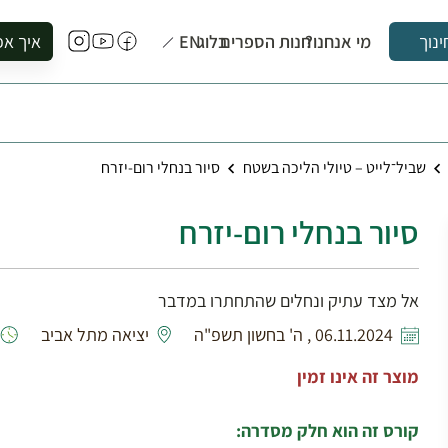
מי אנחנו?
חנות הספרים
בלוג
EN
איך אפ
ינוך
להזמין סי
להירשם ל
להירשם ל
שביל־לייט – טיולי הליכה בשטח
סיור בנחלי רום-יזרח
לקנות ספ
לבקר בספ
סיור בנחלי רום-יזרח
לתאם ביק
אל מצד עתיק ונחלים שהתחתרו במדבר
06.11.2024 , ה' בחשון תשפ"ה
יציאה מתל אביב
מוצר זה אינו זמין
קורס זה הוא חלק מסדרה: