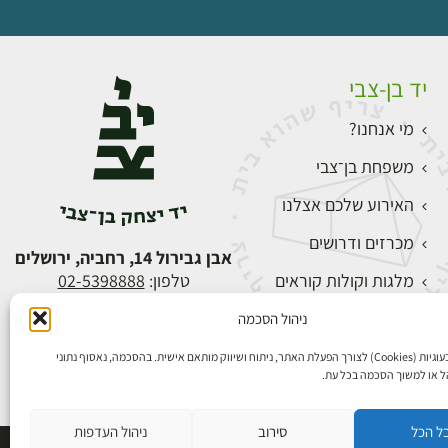
יד בן-צבי
מי אנחנו?
משפחת בן־צבי
האירוע שלכם אצלנו
מכרזים ודרושים
אבן גבירול 14, רחביה, ירושלים
מלגות וקולות קוראים
טלפון:
02-5398888
צור קשר
ניהול הסכמה
התחברות
אנו משתמשים בעוגיות (Cookies) לצורך הפעלת האתר, ניתוח ושיווק מותאם אישית. בהסכמה, נאסוף נתוני
הל או למשוך הסכמה בכל עת.
ל הכל
סירוב
ניהול העדפות