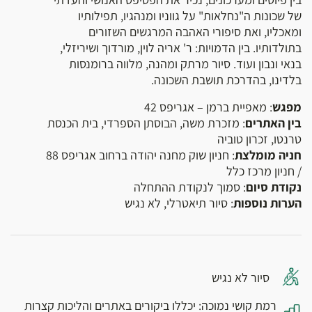
של שכונות ה"נחלאות" על גווניו ומנהגיו, תפילותיו
ומאכליו, ואת סיפורי האהבה המרגשים השזורים
בתולדותיו. בין הדמויות: ר' אריה לוין, מורדוך ושיריזלי,
בנאי ונבון ועוד. סיור מרתק ומהנה, מלווה ברומנסות
בלדינו, בהדרכת תושבת השכונה.
מפגש
: מאפיית ברמן – אגריפס 42
בין האתרים
: מזכרת משה, הבוסתן הספרדי, בית הכנסת
טרנטו, זכרון טוביה
חניה מומלצת
: חניון שוק מחנה יהודה ברחוב אגריפס 88
/ חניון מרכז כלל
נקודת סיום
: סמוך לנקודת ההתחלה
הערות נוספות
: סיור תיאטרלי, לא נגיש
סיור לא נגיש
רמת קושי נמוכה: יכללו ביקורים באתרים והליכות קצרות