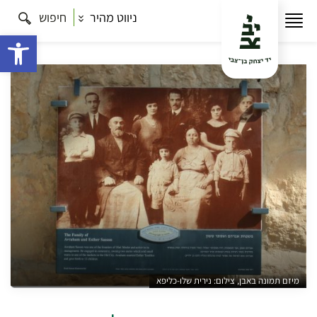
ניווט מהיר
חיפוש
עמוד הבית
תרבות
סיורים בירושלים
אהבות, עדות
ורומנסות בנחלאות – סיור תיאטרלי
פתח 
מיזם תמונה באבן, צילום: נירית שלו-כליפא