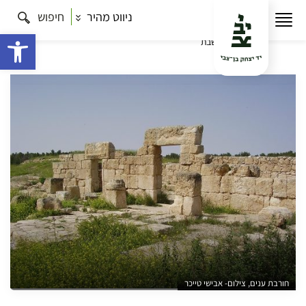
ניווט מהיר
חיפוש
עמוד הבית
תרבות
על התפר – שפלה, בקעה והר בין
טבע ואדם
מול המדבר בבקעת ערד – סיור אל גבול הארץ
פתח 
הנושבת
חורבת ענים, צילום- אבישי טייכר