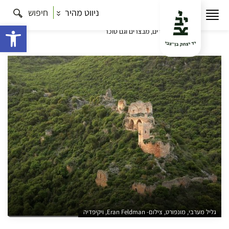
ניווט מהיר
חיפוש
עמוד הבית
תרבות
ימי הביניים בארץ ישראל – סדרת
סיורים בין הצלב לסהר
צלבנים בגליל המערבי: סיור בין
פתח 
אבירים, מבצרים וגם סוכר
גליל מערבי, מונפורט, צילום- Eran Feldman, ויקיפדיה