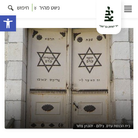
ניווט מהיר
חיפוש
עמוד הבית
תרבות
סיורים בירושלים
נחלת ציון
ונחלת אחים – סיור בנחלאות בין אנשים וסיפורים
פתח 
בית הכנסת עדס. צילום - יהונתן צחור