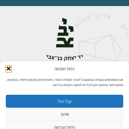
ניהול הסכמה
אבן גבירול 14, רחביה, ירושלים
טלפון:
02-5398888
אנו משתמשים בעוגיות (Cookies) לצורך הפעלת האתר, ניתוח ושיווק מותאם אישית. בהסכמה,
נאסוף נתוני שימוש; ניתן לנהל או למשוך הסכמה בכל עת.
קבל הכל
סירוב
כל הזכויות שמורות ליד יצחק בן־צבי ירושלים ©
פיתוח אתרים
ניהול העדפות