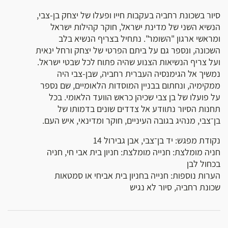
סיור בשכונת רחביה בעקבות חייו ופעלו של יצחק בן-צבי,
הנשיא השני של מדינת ישראל, חוקר קהילות ישראל
ומראשי ארגון "השומר". נתחיל בצריף הנשיא בלב
השכונה, ונספר גם על ביתם הפרטי של יצחק ורחל ינאית
ועל צריף הנשיאות הצנוע שהיה פתוח לכל שבטי ישראל.
נמשיך אל הגימנסיה העברית רחביה, שבן-צבי היה
ממקימיה, ונחתום בבניין המוסדות הלאומיים, שם נספר
על פועלו של בן צבי שכיהן כראש הוועד הלאומי. בכל
תחנות הסיור נתוודע אל צדדים שונים בדמותו של
בן־צבי, מנהיג בגובה העיניים, חוקר ומדינאי, איש העם.
נקודת מפגש: יד בן־צבי, אבן גבירול 14
חניה מומלצת: חנייה מומלצת: חניון בית אבי חי, חניה
בכחול לבן
הערות נוספות: חנייה בחניון בית אביחי או סמטאות
שכונת רחביה, סיור לא נגיש