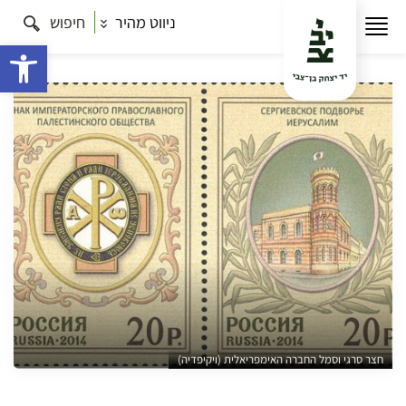
ניווט מהיר
חיפוש
עמוד הבית
תרבות
סיורים בירושלים
כתר, צאר
ואמונה – סיור במגרש הרוסים עם איש כנסייה
פתח 
חצר סרגי וסמל החברה האימפריאלית (ויקיפדיה)