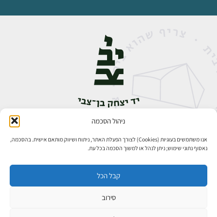
ניהול הסכמה
אבן גבירול 14, רחביה, ירושלים
טלפון:
02-5398888
אנו משתמשים בעוגיות (Cookies) לצורך הפעלת האתר, ניתוח ושיווק מותאם אישית. בהסכמה,
נאסוף נתוני שימוש; ניתן לנהל או למשוך הסכמה בכל עת.
קבל הכל
סירוב
כל הזכויות שמורות ליד יצחק בן־צבי ירושלים ©