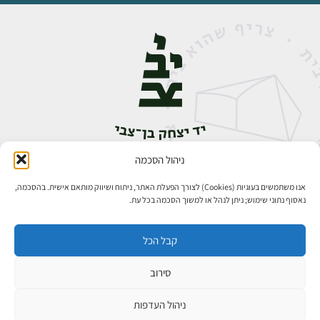
ניהול הסכמה
אבן גבירול 14, רחביה, ירושלים
טלפון:
02-5398888
אנו משתמשים בעוגיות (Cookies) לצורך הפעלת האתר, ניתוח ושיווק מותאם אישית. בהסכמה,
נאסוף נתוני שימוש; ניתן לנהל או למשוך הסכמה בכל עת.
קבל הכל
סירוב
כל הזכויות שמורות ליד יצחק בן־צבי ירושלים ©
פיתוח אתרים
ניהול העדפות