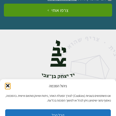
צרפו אותי
ניהול הסכמה
אבן גבירול 14, רחביה, ירושלים
טלפון:
02-5398888
אנו משתמשים בעוגיות (Cookies) לצורך הפעלת האתר, ניתוח ושיווק מותאם אישית. בהסכמה,
נאסוף נתוני שימוש; ניתן לנהל או למשוך הסכמה בכל עת.
קבל הכל