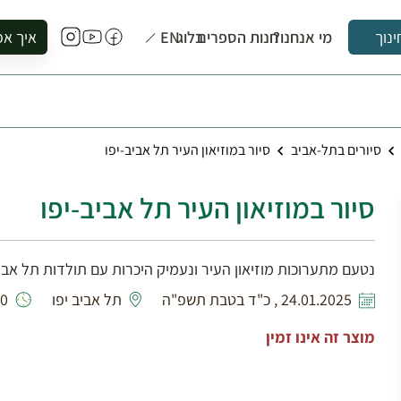
מי אנחנו?
חנות הספרים
בלוג
EN
איך אפ
ינוך
להזמין סי
להירשם ל
להירשם ל
סיורים בתל-אביב
סיור במוזיאון העיר תל אביב-יפו
לקנות ספ
לבקר בספ
סיור במוזיאון העיר תל אביב-יפו
לתאם ביק
נטעם מתערוכות מוזיאון העיר ונעמיק היכרות עם תולדות תל אבי
24.01.2025 , כ"ד בטבת תשפ"ה
תל אביב יפו
0:00
מוצר זה אינו זמין