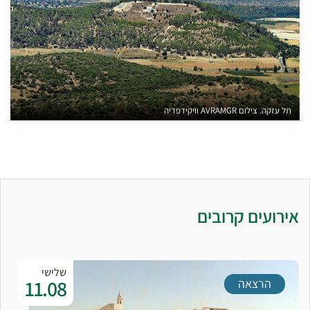
תל עזקה. צילום AVRAMGR וויקידפדיה
אירועים קרובים
שלישי
01.09
אירוע