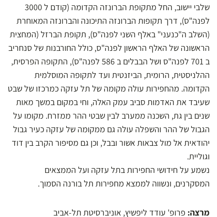
שלבי יישוב, החל מתקופת הברונזה הקדומה (קודם ל 3000
לפנה"ס), דרך תקופות הברונזה התיכונה והברונזה המאוחרת
(השלב ה"כנעני" באלף השני לפנה"ס), תקופת הברזל (המחצית
הראשונה של האלף הראשון לפנה"ס, כולל החורבנות של סנחריב
ב 701 לפנה"ס ושל הבבלים ב 586 לפנה"ס), התקופה הפרסית,
ההלניסטית, הרומית, הביזנטית ועד לתקופה המוסלמית
הקדומה. מהחפירות עולה מקומה של תל עזקה כמרכזו של שבט
שעיבד את האדמות סביב עמק האלה, וחי במקום במשך מאות
שנים בין גת, השכנה ממערב לבין שבטי ההר ממזרח. מקומו על
הגבול של ההר והשפלה עולה גם ממקומה של עזקה כעיר גבול
יהודאית אל מול צבאות אשור ובבל, וכן גם מסיפור הקרב בין דוד
וגוליית.
נשמע על חידושי החפירות בתל עזקה ועל הממצאים
המסקרנים, ונשווה לממצא מחפירות תל בורנה הסמוך.
מרצה:
פרופ' עודד ליפשיץ, אוניברסיטת תל-אביב