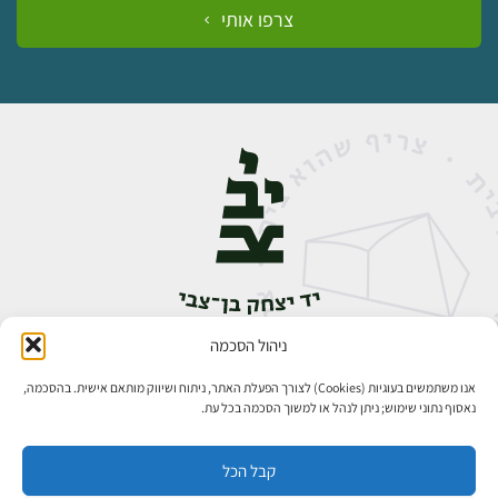
צרפו אותי
ניהול הסכמה
אבן גבירול 14, רחביה, ירושלים
טלפון:
02-5398888
אנו משתמשים בעוגיות (Cookies) לצורך הפעלת האתר, ניתוח ושיווק מותאם אישית. בהסכמה,
נאסוף נתוני שימוש; ניתן לנהל או למשוך הסכמה בכל עת.
קבל הכל