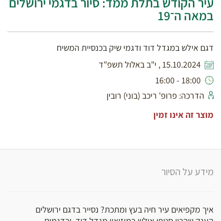
עיר הקודש בתלת ממד: סיור בדגמי ירושלים
במאה ה־19
דגם אילש במגדל דוד ודגמי שיק בכנסיית המשיח
15.10.2024 , י"ב באלול תשפ"ד
18:00 - 16:00
הדרכה: פרופ' ריכב (בוני) רובין
מוצר זה אינו זמין
מידע על הסיור
איך מקפיאים עיר חיה בעץ ומתכת? נסייר בדגם ירושלים
הענק שהכין סטפן אילש במוזיאון מגדל דוד, ובדגמים