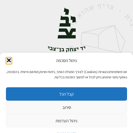
ניהול הסכמה
אבן גבירול 14, רחביה, ירושלים
טלפון:
02-5398888
אנו משתמשים בעוגיות (Cookies) לצורך הפעלת האתר, ניתוח ושיווק מותאם אישית. בהסכמה,
נאסוף נתוני שימוש; ניתן לנהל או למשוך הסכמה בכל עת.
קבל הכל
סירוב
כל הזכויות שמורות ליד יצחק בן־צבי ירושלים ©
פיתוח אתרים
ניהול העדפות