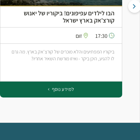
הבו לילדים עפיפונים! ביקוריו של יאנוש
קורצ'אק בארץ ישראל
17:30
זום
ביקוריו המפתיעים והלא מוכרים של קורצ'אק בארץ. מה גרם
לו להגיע, היכן ביקר - ואיזו מורשת השאיר אחריו?
למידע נוסף