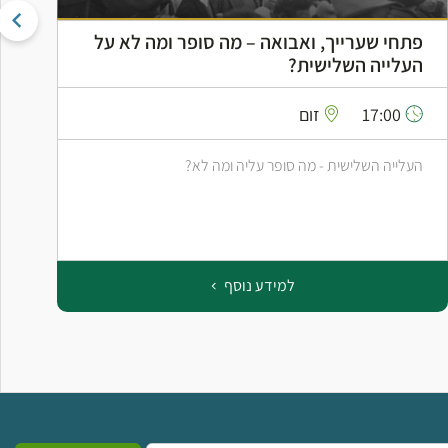
פתחי שערייך, ואבואה – מה סופר ומה לא על
ה
העלייה השלישית?
ה
17:00
זום
העלייה השלישית - מה סופר עליה ומה לא?
ס
ב
למידע נוסף