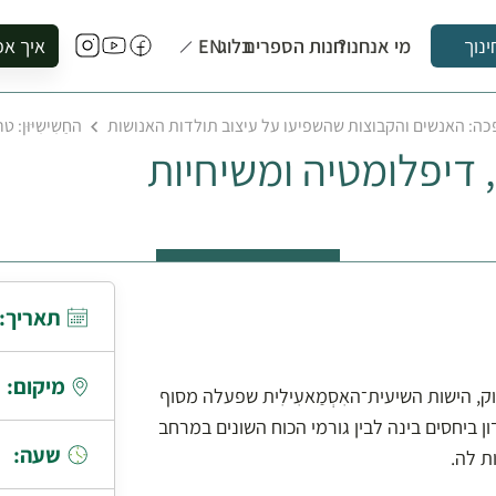
מי אנחנו?
חנות הספרים
בלוג
EN
איך אפ
ינוך
להזמין סי
ה: האנשים והקבוצות שהשפיעו על עיצוב תולדות האנושות
החַשִישִיּוּן:
להירשם ל
רור, דיפלומטיה ומשיחיות
להירשם ל
לקנות ספ
לבקר בספ
לתאם ביק
תאריך:
מיקום:
, הישות השיעית־האִסְמַאעִילִית שפעלה מסוף
חבי איראן וסוריה. נדון ביחסים בינה לבין גורמי הכוח השונים במרחב
שעה:
ת לה.