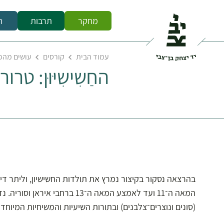
מחקר
תרבות
ח
עמוד הבית
קורסים
עושים מהפכ
החַשִישִיּוּן: ט
בהרצאה נסקור בקיצור נמרץ את תולדות החשישיון, וליתר דיוק
המאה ה־11 ועד לאמצע המאה ה־13 בר
(סונים ונוצרים־צלבנים) ובתורות השיעיות והמשיחיות המיוחדו