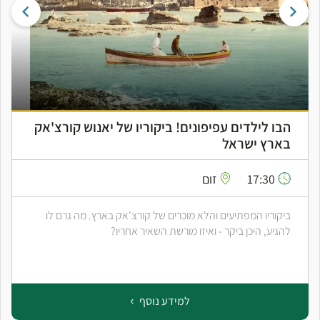
הבו לילדים עפיפונים! ביקוריו של יאנוש קורצ'אק
בארץ ישראל
17:30
זום
ביקוריו המפתיעים והלא מוכרים של קורצ'אק בארץ. מה גרם לו
להגיע, היכן ביקר - ואיזו מורשת השאיר אחריו?
למידע נוסף