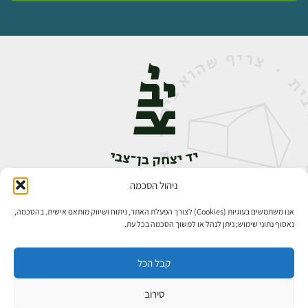
ניהול הסכמה
אבן גבירול 14, רחביה, ירושלים
טלפון:
02-5398888
אנו משתמשים בעוגיות (Cookies) לצורך הפעלת האתר, ניתוח ושיווק מותאם אישית. בהסכמה,
נאסוף נתוני שימוש; ניתן לנהל או למשוך הסכמה בכל עת.
קבל הכל
סירוב
כל הזכויות שמורות ליד יצחק בן־צבי ירושלים ©