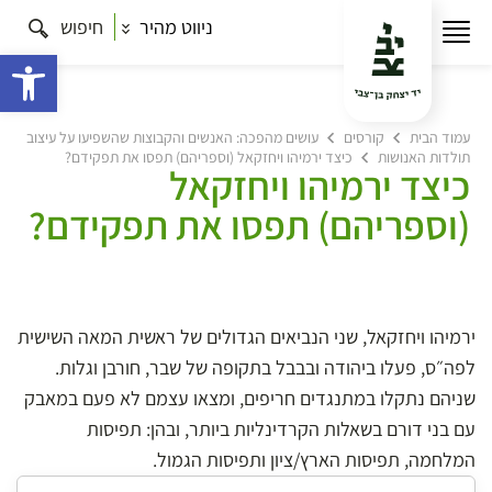
ניווט מהיר
חיפוש
פתח 
עמוד הבית
קורסים
עושים מהפכה: האנשים והקבוצות שהשפיעו על עיצוב
תולדות האנושות
כיצד ירמיהו ויחזקאל (וספריהם) תפסו את תפקידם?
כיצד ירמיהו ויחזקאל
(וספריהם) תפסו את תפקידם?
ירמיהו ויחזקאל, שני הנביאים הגדולים של ראשית המאה השישית
לפה״ס, פעלו ביהודה ובבבל בתקופה של שבר, חורבן וגלות.
שניהם נתקלו במתנגדים חריפים, ומצאו עצמם לא פעם במאבק
עם בני דורם בשאלות הקרדינליות ביותר, ובהן: תפיסות
המלחמה, תפיסות הארץ/ציון ותפיסות הגמול.