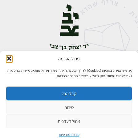
ניהול הסכמה
אבן גבירול 14, רחביה, ירושלים
טלפון:
02-5398888
אנו משתמשים בעוגיות (Cookies) לצורך הפעלת האתר, ניתוח ושיווק מותאם אישית. בהסכמה,
נאסוף נתוני שימוש; ניתן לנהל או למשוך הסכמה בכל עת.
קבל הכל
סירוב
כל הזכויות שמורות ליד יצחק בן־צבי ירושלים ©
פיתוח אתרים
ניהול העדפות
מדיניות פרטיות