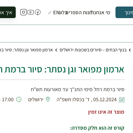
מי אנחנו?
חנות הספרים
בלוג
EN
איך אפ
ינוך
להזמין סי
להירשם ל
להירשם ל
בנוף הבתים – סיורים בשכונות ירושלים
ארמון מפואר וגן נסתר: סיור ב
לקנות ספ
לבקר בספ
ארמון מפואר וגן נסתר: סיור ברמת 
לתאם ביק
סיור ברמת רחל מימי התנ"ך עד מאורעות תש"ח
05.12.2024 , ד' בכסלו תשפ"ה
ירושלים
17:00 - 14:00
מוצר זה אינו זמין
קורס זה הוא חלק מסדרה: