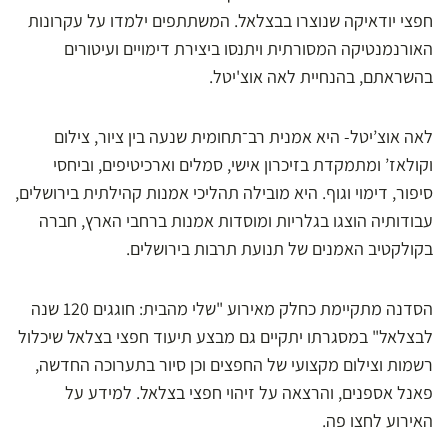
חפצי יודאיקה שנוצרו בבצלאל. המשתתפים ילמדו על עקרונות
האורנמנטיקה המסורתית ויתנסו ביצירת דימויים ועיטורים
בהשראתם, בהנחיית לאה אוצ'יטל.
לאה אוצ’יטל- היא אמנית רב־תחומית שנעה בין ציור, צילום
וקולאז’ ומתמקדת בזיכרון אישי, סמלים וארכיטיפים, וביחסי
סיפור, דימוי וגוף. היא מובילה תהליכי אמנות קהילתית בירושלים,
עבודותיה הוצגו בגלריות ומוסדות אמנות ברחבי הארץ, חברה
בקולקטיב האמנים של תנועת תרבות בירושלים.
הסדנה מתקיימת כחלק מאירוע "שלי מהבית: חוגגים 120 שנה
לבצלאל" במסגרתו יתקיים גם מבצע תיעוד חפצי בצלאל שיכלול
רשמות וצילום מקצועי של החפצים וכן סיור בתערוכה החדשה,
פאנל אספנים, והרצאה על זיהוי חפצי בצלאל. למידע על
האירוע לחצו
פה
.