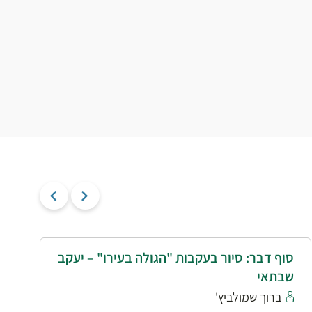
סוף דבר: סיור בעקבות "הגולה בעירו" – יעקב
י
שבתאי
א
ברוך שמולביץ'