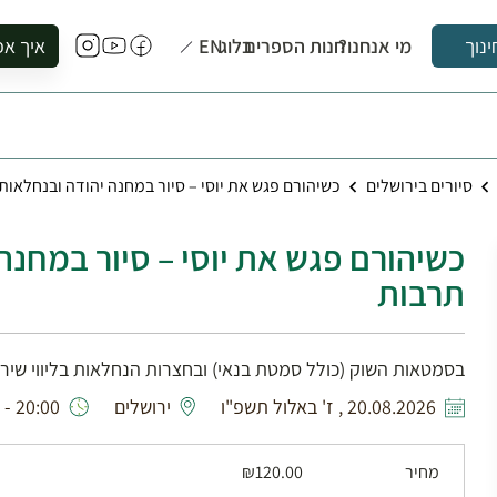
מי אנחנו?
חנות הספרים
בלוג
EN
איך אפ
ינוך
להזמין סי
להירשם ל
להירשם ל
סיורים בירושלים
כשיהורם פגש את יוסי – סיור במחנה יהודה ובנחלאו
לקנות ספ
לבקר בספ
כשיהורם פגש את יוסי – סיור במחנה
לתאם ביק
תרבות
בסמטאות השוק (כולל סמטת בנאי) ובחצרות הנחלאות בליווי שירים
20.08.2026 , ז' באלול תשפ"ו
ירושלים
20:00 - 17:00
מחיר
₪120.00