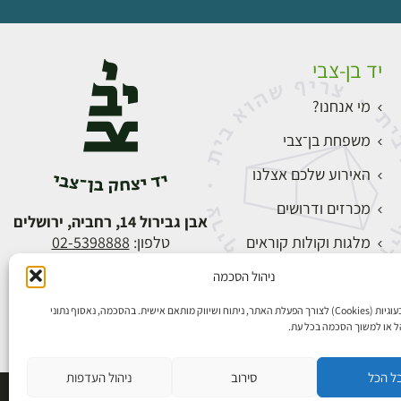
יד בן-צבי
מי אנחנו?
משפחת בן־צבי
האירוע שלכם אצלנו
מכרזים ודרושים
אבן גבירול 14, רחביה, ירושלים
מלגות וקולות קוראים
טלפון:
02-5398888
צור קשר
ניהול הסכמה
התחברות
אנו משתמשים בעוגיות (Cookies) לצורך הפעלת האתר, ניתוח ושיווק מותאם אישית. בהסכמה, נאסוף נתוני
הל או למשוך הסכמה בכל עת.
ל הכל
סירוב
ניהול העדפות