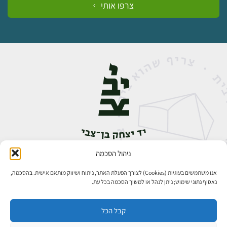
צרפו אותי
ניהול הסכמה
אבן גבירול 14, רחביה, ירושלים
טלפון:
02-5398888
אנו משתמשים בעוגיות (Cookies) לצורך הפעלת האתר, ניתוח ושיווק מותאם אישית. בהסכמה,
נאסוף נתוני שימוש; ניתן לנהל או למשוך הסכמה בכל עת.
קבל הכל