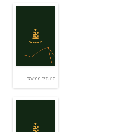
₪
למידע ולרכישה
הנועזים ממשהד