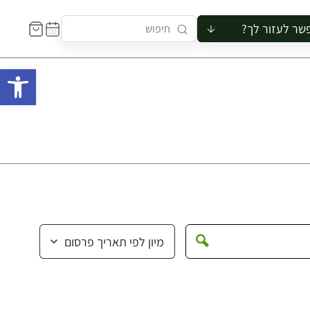
שר לעזור לך?
ור לקבוצה
פתח 
סיור
קורס
ר
רייה
ור בצריף