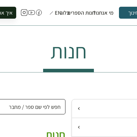
מי אנחנו?
חנות הספרים
בלוג
EN
איך אפ
ינוך
להזמין סי
להירשם ל
חנות
להירשם ל
לקנות ספ
לבקר בספ
לתאם ביק
חנות