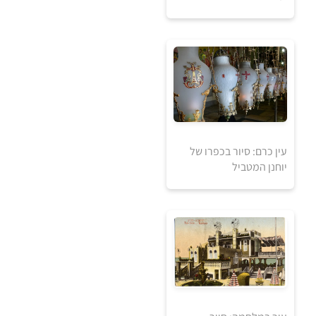
עין כרם: סיור בכפרו של
יוחנן המטביל
5
5
₪
₪
למידע ולרכישה