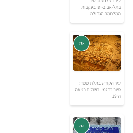
עיר במלחמה: סיור
בתל-אביב-יפו בעקבות
המלחמה הגדולה
אזל
5
5
₪
₪
למידע ולרכישה
עיר הקודש בתלת ממד:
סיור בדגמי ירושלים במאה
ה־19
אזל מהמלאי
אזל