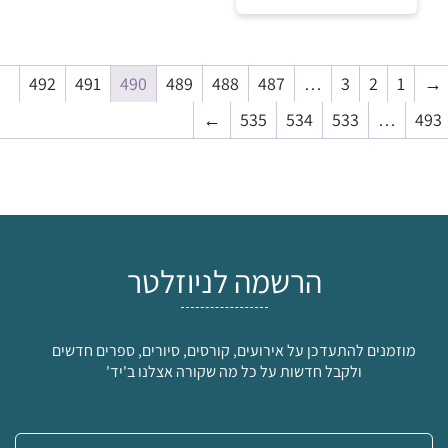
5
₪
492
491
490
489
488
487
…
3
2
1
→
←
535
534
533
…
493
למידע ולרכישה
הרשמה לניוזלטר
מוזמנים להתעדכן על אירועים, קורסים, סיורים, ספרים חדשים
ולקבל חדשות על כל מה שקורה אצלנו ב'יד'
אימייל: