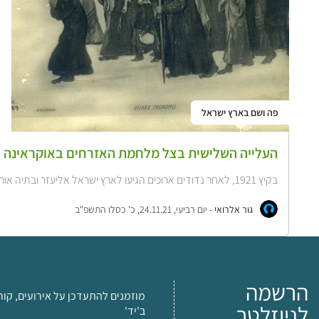
פה ושם בארץ ישראל
העלייה השלישית בצל מלחמת האזרחים באוקראינה
בקיץ 1921, לאחר נדודים ארוכים הגיעו לארץ ישראל אליעזר ובתיה אורלנד ובנם בן...
גור אלרואי -
יום רביעי, 24.11.21, כ' כסלו התשפ"ב
הרשמה
מוזמנים להתעדכן על אירועים, קור
לניוזלטר
ב'יד'