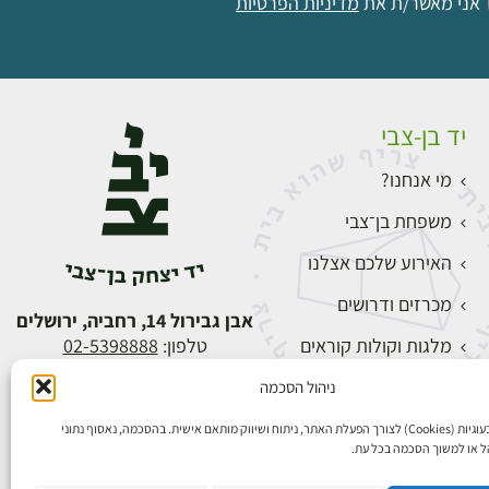
אני מאשר/ת את
מדיניות הפרטיות
יד בן-צבי
מי אנחנו?
משפחת בן־צבי
האירוע שלכם אצלנו
מכרזים ודרושים
אבן גבירול 14, רחביה, ירושלים
מלגות וקולות קוראים
טלפון:
02-5398888
צור קשר
ניהול הסכמה
התחברות
אנו משתמשים בעוגיות (Cookies) לצורך הפעלת האתר, ניתוח ושיווק מותאם אישית. בהסכמה, נאסוף נתוני
הל או למשוך הסכמה בכל עת.