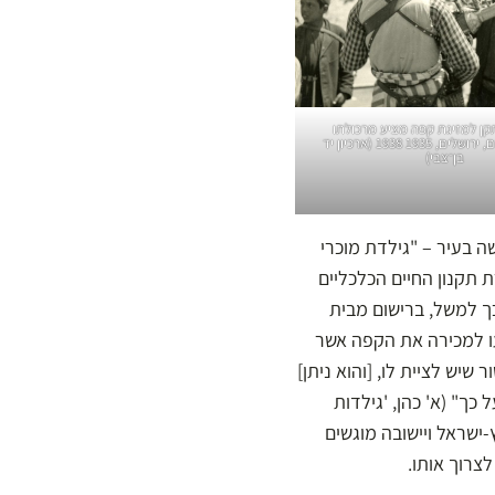
קן למזיגת קפה מציע מרכולתו
לעוברים ושבים, ירושלים, 1935 1938 (ארכיון יד
בן־צבי)
דה חדשה בעיר – "גילדת מוכרי
תקנון החיים הכלכליים
ך למשל, ברישום מבית
לך לא יציעו למכירה את הקפה אשר
שיש לציית לו, [והוא ניתן]
כך" (א' כהן, 'גילדות
ץ-ישראל ויישובה מוגשים