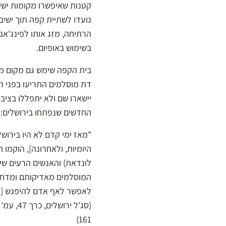
קטנות שאיפשרו מקומות ישיב
נועדו לשתיית קפה תוך ישיב
בשימוש באופיום.
בית הקפה שימש גם מקום מפג
דת מוסלמים התריעו בפני ה
החדשים שנפתחו בירושלים:
"מאז ימי קדם לא היו בירוש
היומיות, ולאחרונה], הוקמ
לונדאת) והאנשים הרעים שיו
המוסלמים מאדיקותם ומדתם 
לאפשר לאף אדם להיפגש [בו,
(סג'ל ירושלים, כרך 47, עמ' 36, תעודה 1; U. Heyd,
161)