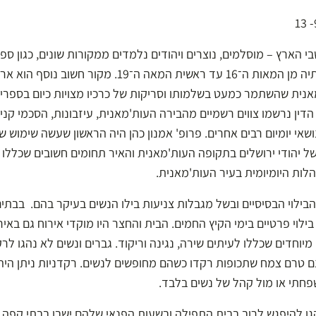
בי הארץ – מוסלמים, נוצרים ויהודים נלמדים ממקורות שונים, כגון ס
של חכמי ארץ ישראל וסביבותיה מן המאות ה־16 עד ראשית המאה ה־
נית שהשתמר כמעט בשלמותו וסריקות של כרכיו מצויות כיום בספריי
דין נרשמו צווים רשמיים מהבירה העות'מאנית, עיזבונות, הסכמי קניי
אי יומיום רבים אחרים. פרופ' אמנון כהן היה הראשון שעשה שימוש ש
 יהודי ירושלים בתקופה העות'מאנית והאיר תחומים חשובים שכללו א
לות היומיומית בעיר העות'מאנית.
 הבילוי הבסיסיים ובשל מגבלות צניעות בילו הנשים בעיקר בהם. בב
וי פרטיים בימי הקיץ החמים. הבית והחצר היו מוקדי אירוח גם באירועי
 מיוחדים שכללו לעיתים שירה, נגינה וריקוד. גברים ונשים לא נהגו לר
נם טרם צמח שתכופות רקדו כשהם מחופשים לנשים. רקדניות ניתן הי
שפחתי או מול קהל של נשים בלבד.
גו להיפגש לרוב בבית התפילה ובשעות הפנאי שלהם ישבו בבתי קפה.