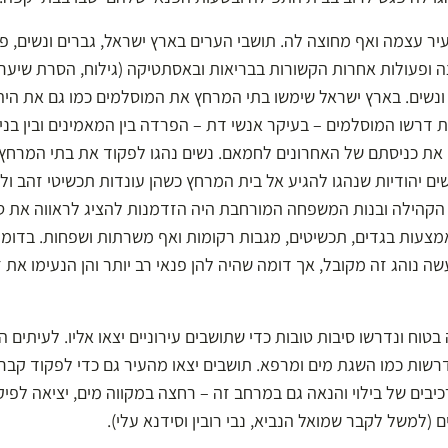
יר עצמה ואף מחוצה לה. תושבי הערים בארץ ישראל, גברים ונשים, פ
ופעולות אחרות הקשורות בבריאות ובאסתטיקה (גילוח, הסרת שיער
ונשים. בארץ ישראל שימשו בתי המרחץ את המוסלמים כמו גם את היהו
דרשו המוסלמים – בעיקר אנשי דת – הפרדה בין המאמינים ובין בני 
ו את כניסתם של האחרונים לחמאם. נשים נהגו לפקוד את בתי המרחץ
שים יהודיות שנהגו להגיע אל בית המרחץ כשהן עונדות תכשיטי זהב ול
הקהילה ובנות המשפחה המורחבת היה הזדמנות להציג לראווה את ס
צעות בגדים, תכשיטים, מגבות רקומות ואף משרתות ושפחות. בדומה 
 נוהג זה מקובל, אך דומה שהיה להן פנאי רב יותר והן הנעימו את זמ
וח ונדרשו סיבות טובות כדי שתושבים עירוניים יצאו אליו. לעיתים ה
דרשות כמו השגת מים ומרפא. תושבים יצאו מהעיר גם כדי לפקוד קבר
כיבים של בילוי והנאה גם במרחב זה – רחצה במקווה מים, יציאה לפיקנ
 (למשל לקבר שמואל הנביא, נבי רובין וסידנא עלי).