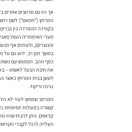
אך היו גם מרחבים אחרים בע
המרחץ ("חמאם") לשם רחצה 
בקפידה ההפרדה בין גברים 
מערי האימפריה העות'מאנית 
והנוצרים), ולעיתים אף מנע
במשך זמן רב. ידוע גם על נ
כסף וזהב. המפגש עם נשות 
את חיבת הבעל לאשתו – באמ
לעשן בבית המרחץ כאשר נעשה
נגינה וריקוד.
המרחב שמחוץ לעיר לא היה בט
קשורה בפעולות יומיומיות נ
קדושים. ניתן להניח שהיו מר
העלייה לרגל לקברי הקדושים