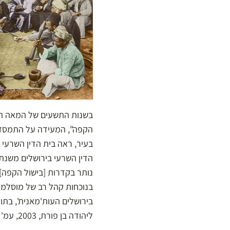
הקפה", המעידה על התמסדות
בעיר, ראה בית הדין השרעי
נותר בקדרות [בישול הקפה] ב
בנוכחות קהל רב של מוסלמים
בירושלים העות'מאנית', בתוך
ליהודה בן פורת, 2003, עמ' 427). מחיר כוס קפה היה זול למדי, דבר שאיפשר לבני כל המעמדות לצרוך אותו.