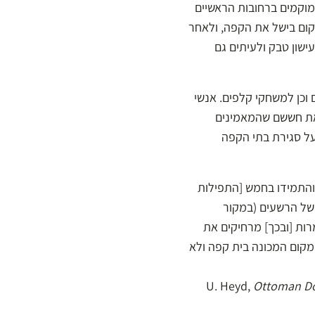
מוקמים ברחובות הראשיים
מקום בישל את הקפה, ולאחר
פה בבתי הקפה לוותה בעישון טבק ולעיתים גם
וכן למשחקי קלפים. אנשי
 את חששם שהמאמינים
1565 נשלח מהבירה צו המורה על סגירת בתי הקפה
 והתמידו בחמש [התפילות
 של הרשעים (במקור
רות [ובכך] מרחיקים את
מקום המכונה בית קפה ולא
Ottoman Do