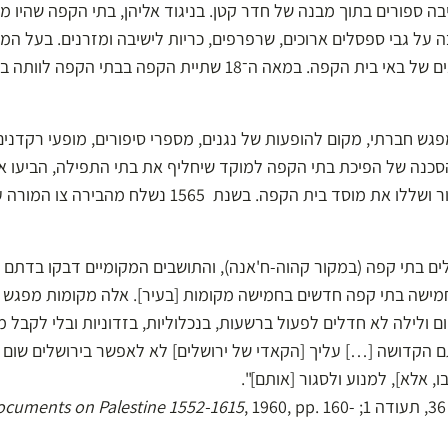
ה ספורים בתוך מבנה של חדר קטן. בניגוד אליהן, בתי הקפה שהיו מ
ה על גבי ספסלים ארוכים, שרפרפים, כריות לישיבה ומזרנים. בעל ה
הרתיחה, מזג אותו לפינג'אנים של באי בית הקפה. במאה ה־18 שתיית הק
ש חברתי, מקום להופעות של נגנים, מספרי סיפורים, מופעי רקדנים 
סכנה של הפיכת בתי הקפה למוקד שיחליף את בתי התפילה, הביעו
יישארו שם ולא יתפללו בציבור ושללו את מוסד בית הקפה. בשנת 
לים בתי קפה (במקור קהוה-ח'אנה), והתושבים המקומיים דבקו בדתם
ו חמישה בתי קפה חדשים בחמישה מקומות [בעיר]. אלה מקומות מפגש
ם ולילה לא חדלים לפעול ברשעות, בנכלוליות, בזדוניות ובלי לקבל מ
הקדושה […] עליך [הקאדי של ירושלים] לא לאפשר בירושלים שום 
 אלא], למנוע ולסגור [אותם]".
cuments on Palestine 1552-1615
, 1960, pp. 160-