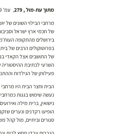
מתוך עת-מול , 279
, עמ' 9- 13
מרחבי הבילוי השונים של יוש
בירושלים מהתקופה העות'מא
בפרוטוקולים הרבים של בית ה
של התושבים אצל הקאדי בנוש
השרעי לכתיבת ההיסטוריה של
פעילותן של הגילדות וההתנה
הבית וחצר הבית היו מרחבי
נעשה שימוש בגגות כמרחבי ביל
נישואין, ברית מילה ואירועים
הופיעו רקדנים ונערים שזק
סגורים וביתיים, מול קהל מ
הגברים עבדו מחוץ לבית ונה