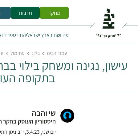
מחקר
תרבות
ח
פה ושם בארץ ישראל
יהודי ספרד ו
עמוד הבית
בלוג
עת־מול
עי
עישון, נגינה ומשחק בילוי בב
בתקופה העו
שי והבה
היסטוריון העוסק בחקר ה
יום שני, 3.4.23, י"ב ניסן התשפ"ג