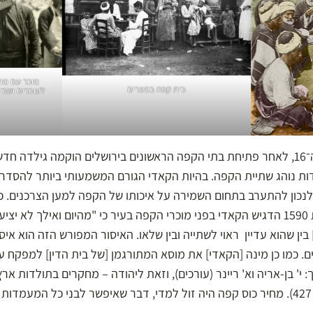
מוכר עם מת
בית קפה במצרים
בשנות התשעים של המאה ה־16, לאחר פתיחת בתי הקפה הראשונים בירושלים הוקמה גיל
 נוהג שתיית הקפה. בהיות הקאדי הגורם המשמעותי ביותר להסדרת 
 לנכון להתערב בתחום השמירה על איכותו של הקפה למען הצרכנים. כ
הדין השרעי בירושלים משנת 1590 הדגיש הקאדי בפני מוכרי הקפה בעיר כי "מהיום ואי
ין שהוא עדיין ראוי לשתייה ובין שלאו. האיסור המפורש הזה הוא איסור 
. כמו כן מינה [הקאדי] את מוסא המתורגמן [של בית הדין] למפקח על 
: י' בן-אריה וא' ריינר (עורכים), וזאת ליהודה – מחקרים בתולדות אר