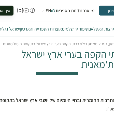
מי אנחנו?
חנות הספרים
בלוג
EN
איך אפ
ינוך
להזמין סי
ארצות האסלאם
סיפור ירושלמי
מאוצרות הספרייה והארכיון
ישראל נגלית
להירשם ל
להירשם ל
שון, נגינה ומשחק בילוי בבתי הקפה בערי ארץ ישראל בתקופה העות’מאנית
לקנות ספ
תי הקפה בערי ארץ ישראל
לבקר בספ
לתאם ביק
ת'מאנית
תרבות החומרית ובחיי היומיום של יושבי ארץ ישראל בתקופה