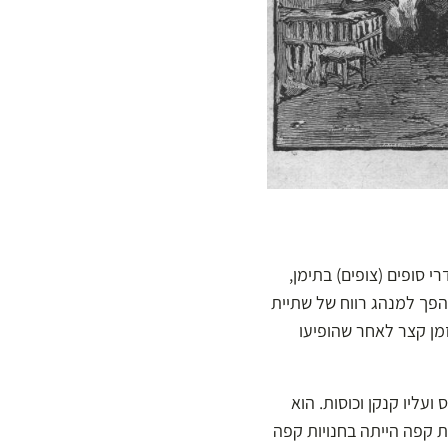
 סופים (צופים) בתימן,
פך למנהג רווח של שתיית
 הציבור. בתי הקפה הראשונים בירושלים הופיעו כבר במחצית השנייה של המאה ה־16, זמן קצר לאחר שהופיעו
עליו קנקן וכוסות. הוא
ת קפה הייתה בחנויות קפה