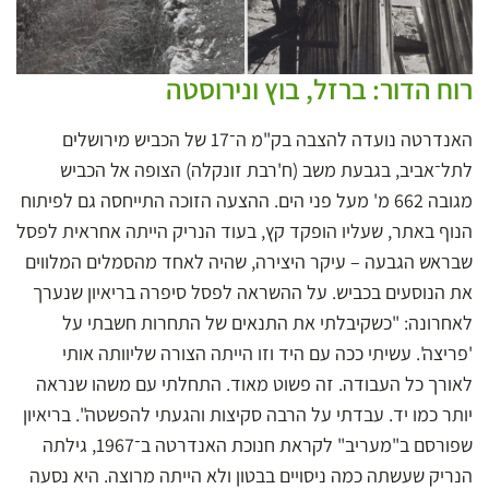
רוח הדור: ברזל, בוץ ונירוסטה
האנדרטה נועדה להצבה בק"מ ה־17 של הכביש מירושלים
לתל־אביב, בגבעת משב (ח'רבת זונקלה) הצופה אל הכביש
מגובה 662 מ' מעל פני הים. ההצעה הזוכה התייחסה גם לפיתוח
הנוף באתר, שעליו הופקד קץ, בעוד הנריק הייתה אחראית לפסל
שבראש הגבעה – עיקר היצירה, שהיה לאחד מהסמלים המלווים
את הנוסעים בכביש. על ההשראה לפסל סיפרה בריאיון שנערך
לאחרונה: "כשקיבלתי את התנאים של התחרות חשבתי על
'פריצה'. עשיתי ככה עם היד וזו הייתה הצורה שליוותה אותי
לאורך כל העבודה. זה פשוט מאוד. התחלתי עם משהו שנראה
יותר כמו יד. עבדתי על הרבה סקיצות והגעתי להפשטה". בריאיון
שפורסם ב"מעריב" לקראת חנוכת האנדרטה ב־1967, גילתה
הנריק שעשתה כמה ניסויים בבטון ולא הייתה מרוצה. היא נסעה