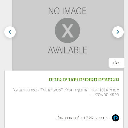
בלוג
גנגסטרים מסוכנים ויהודים טובים
אפריל 1914. הארי הורוביץ התפלל "שמע ישראל" - כשהוא יושב על
הכסא החשמלי....
-
יום רביעי, 1.7.26, ט"ז תמוז התשפ"ו