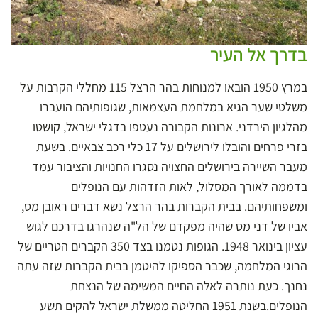
בדרך אל העיר
במרץ 1950 הובאו למנוחות בהר הרצל 115 מחללי הקרבות על
משלטי שער הגיא במלחמת העצמאות, שגופותיהם הועברו
מהלגיון הירדני. ארונות הקבורה נעטפו בדגלי ישראל, קושטו
בזרי פרחים והובלו לירושלים על 17 כלי רכב צבאיים. בשעת
מעבר השיירה בירושלים החצויה נסגרו החנויות והציבור עמד
בדממה לאורך המסלול, לאות הזדהות עם הנופלים
ומשפחותיהם. בבית הקברות בהר הרצל נשא דברים ראובן מס,
אביו של דני מס שהיה מפקדם של הל"ה שנהרגו בדרכם לגוש
עציון בינואר 1948. הגופות נטמנו בצד 350 הקברים הטריים של
הרוגי המלחמה, שכבר הספיקו להיטמן בבית הקברות שזה עתה
נחנך. כעת נותרה לאלה החיים המשימה של הנצחת
הנופלים.בשנת 1951 החליטה ממשלת ישראל להקים תשע