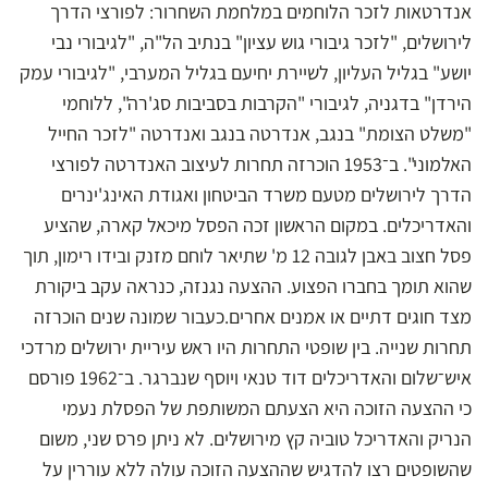
אנדרטאות לזכר הלוחמים במלחמת השחרור: לפורצי הדרך
לירושלים, "לזכר גיבורי גוש עציון" בנתיב הל"ה, "לגיבורי נבי
יושע" בגליל העליון, לשיירת יחיעם בגליל המערבי, "לגיבורי עמק
הירדן" בדגניה, לגיבורי "הקרבות בסביבות סג'רה", ללוחמי
"משלט הצומת" בנגב, אנדרטה בנגב ואנדרטה "לזכר החייל
האלמוני". ב־1953 הוכרזה תחרות לעיצוב האנדרטה לפורצי
הדרך לירושלים מטעם משרד הביטחון ואגודת האינג'ינרים
והאדריכלים. במקום הראשון זכה הפסל מיכאל קארה, שהציע
פסל חצוב באבן לגובה 12 מ' שתיאר לוחם מזנק ובידו רימון, תוך
שהוא תומך בחברו הפצוע. ההצעה נגנזה, כנראה עקב ביקורת
מצד חוגים דתיים או אמנים אחרים.כעבור שמונה שנים הוכרזה
תחרות שנייה. בין שופטי התחרות היו ראש עיריית ירושלים מרדכי
איש־שלום והאדריכלים דוד טנאי ויוסף שנברגר. ב־1962 פורסם
כי ההצעה הזוכה היא הצעתם המשותפת של הפסלת נעמי
הנריק והאדריכל טוביה קץ מירושלים. לא ניתן פרס שני, משום
שהשופטים רצו להדגיש שההצעה הזוכה עולה ללא עוררין על