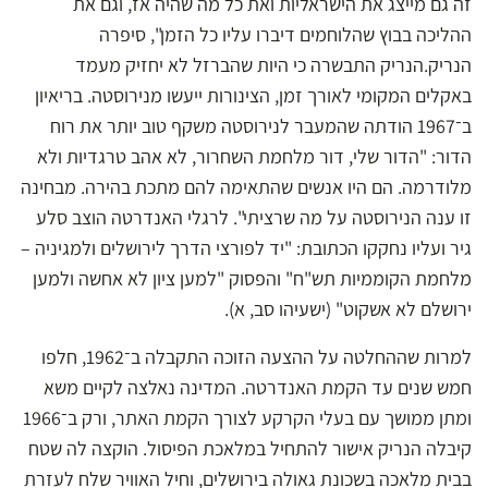
זה גם מייצג את הישראליות ואת כל מה שהיה אז, וגם את
ההליכה בבוץ שהלוחמים דיברו עליו כל הזמן", סיפרה
הנריק.הנריק התבשרה כי היות שהברזל לא יחזיק מעמד
באקלים המקומי לאורך זמן, הצינורות ייעשו מנירוסטה. בריאיון
ב־1967 הודתה שהמעבר לנירוסטה משקף טוב יותר את רוח
הדור: "הדור שלי, דור מלחמת השחרור, לא אהב טרגדיות ולא
מלודרמה. הם היו אנשים שהתאימה להם מתכת בהירה. מבחינה
זו ענה הנירוסטה על מה שרציתי". לרגלי האנדרטה הוצב סלע
גיר ועליו נחקקו הכתובת: "יד לפורצי הדרך לירושלים ולמגיניה –
מלחמת הקוממיות תש"ח" והפסוק "למען ציון לא אחשה ולמען
ירושלם לא אשקוט" (ישעיהו סב, א).
למרות שההחלטה על ההצעה הזוכה התקבלה ב־1962, חלפו
חמש שנים עד הקמת האנדרטה. המדינה נאלצה לקיים משא
ומתן ממושך עם בעלי הקרקע לצורך הקמת האתר, ורק ב־1966
קיבלה הנריק אישור להתחיל במלאכת הפיסול. הוקצה לה שטח
בבית מלאכה בשכונת גאולה בירושלים, וחיל האוויר שלח לעזרת