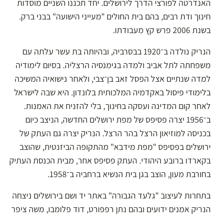
האנדרטה לפורצי הדרך לירושלים. יחד תכננו השניים מוסדות
חינוך ודת רבים, בהם בית החולים "מעייני הישועה" בבני ברק.
בשנת 2006 פרש קץ מעבודתו.
הנריק נולדה ב־1920 בבסרביה, ובהיותה בת עשר עלתה עם
משפחתה לתל אביב ולמדה בגימנסיה הרצליה. בסיום לימודיה
למדה שנתיים אצל הפסל זאב בן־צבי, ולאחר נישואיה המשיכה
בלימודי פיסול באקדמיה המלכותית בלונדון. היא שבה לישראל
לאחר קום המדינה ועסקה בחינוך, בלי להזניח את האמנות.
ב־1956 יצרה פסיפס של מפת ירושלים החדשה, הניצב כיום
בכניסה למוזיאון הרצל בהר הרצל. הנריק יצרה גם העתק של
ירושלים בפסיפס "מפת מידבא" מהתקופה הביזנטית, שהוצב
בקארדו ברובע היהודי. העתק פסיפס אחר, מבית הכנסת העתיק
בחורבת מעון, הוצב בגן בית הנשיא ברחביה ב־1958.
בתחרות לעיצוב "גלעד הגבורה" באתר יד ושם בירושלים ניצחה
הנריק אמנים ידועים ובהם נתן רפפורט, דוד פלומבו, משה ציפר