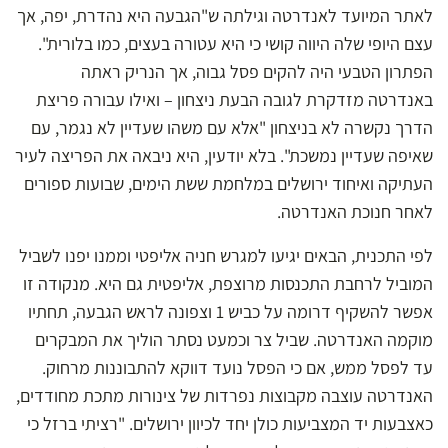
לאתר המיועד לאנדרטה וגילתה ש"הגבעה היא נהדרת, יפה, אך
עצם היופי שלה היווה קושי כי היא עטורה בעצים, כמו בלורית".
הפתרון הטבעי היה להקים פסל גבוה, אך הנריק ראתה
באנדרטה מזדקרת לגובה הבעת ניצחון – ואילו עבורה פריצת
הדרך נקשרה לא בניצחון "אלא עם משהו שעדיין לא נגמר, עם
שאיפה שעדיין נמשכת". בלא יודעין, היא ניבאה את הפריצה לעיר
העתיקה ואיחוד ירושלים במלחמת ששת הימים, שבועות ספורים
לאחר חנוכת האנדרטה.
לפי התכנית, הבאים יגיעו למגרש חניה אליפטי וממנו יפנו לשביל
המוביל לרחבת התכנסות מרוצפת, אליפטית גם היא. מנקודה זו
אפשר להשקיף דרומה על כביש 1 וצפונה לראש הגבעה, תחתיו
מוקמה האנדרטה. שביל צר וכמעט נסתר הוליך את המבקרים
עד לפסל ממש, אם כי הפסל נועד דווקא להתבוננות מרחוק.
האנדרטה עוצבה מקבוצות נפרדות של צינורות מתכת מחודדים,
כאצבעות יד המצביעות כולן יחד לכיוון ירושלים. "רציתי ברזל כי