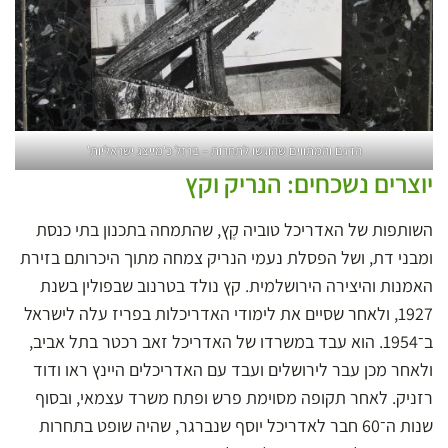
הדגם והמתווים שהוגשו לתחרות – ברזל כ'מייצג ישראליות'
יוצרים נשכחים: הנריק וקץ
השותפות של האדריכל טוביה קֶץ, שהתמחה בתכנון בתי כנסת
ומבני דת, ושל הפסלת נעמי הנריק צמחה מתוך היכרותם בזירת
האמנות והיצירה הירושלמית. קץ נולד בטרנוב שבפולין בשנת
1927, ולאחר שסיים את לימודי האדריכלות בפריז עלה לישראל
ב־1954. הוא עבד במשרדו של האדריכל זאב רכטר בתל אביב,
ולאחר מכן עבר לירושלים ועבד עם האדריכלים היינץ ראו ודוד
רזניק. לאחר תקופה מסוימת פרש ופתח משרד עצמאי, ובסוף
שנות ה־60 חבר לאדריכל יוסף שנברגר, שהיה שופט בתחרות