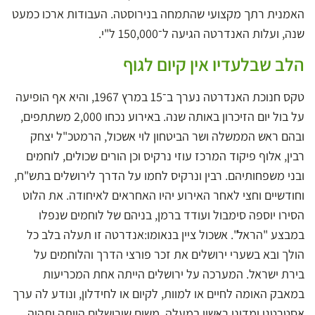
האמנית רתך מקצועי שהתמחה בנירוסטה. העבודות ארכו כמעט
שנה, ועלות האנדרטה הגיעה ל־150,000 ל"י.
הלב שבלעדיו אין קיום לגוף
טקס חנוכת האנדרטה נערך ב־15 במרץ 1967, והיא אף הופיעה
על בול יום הזיכרון באותה שנה. באירוע נכחו 2,000 משתתפים,
ובהם ראש הממשלה ושר הביטחון לוי אשכול, הרמטכ"ל יצחק
רבין, אלוף פיקוד המרכז עוזי נרקיס וכן הורים שכולים, לוחמים
ובני משפחותיהם. רבין ונרקיס לחמו על הדרך לירושלים בתש"ח,
וחודשיים וחצי לאחר האירוע יהיו האחראים לאיחודה. את הלוט
הסירו יוספה סימבול ועודד ברמן, בניהם של לוחמים שנפלו
במבצע "הראל". אשכול ציין בנאומו:אנדרטה זו תעלה בלב כל
הולך ובא בשערי ירושלים את זכר פורצי הדרך והלוחמים על
בירת ישראל. המערכה על ירושלים הייתה אחת המכריעות
במאבק האומה לחיים או למוות, לקיום או לחידלון, ונודע לה ערך
אסטרטגי ומדיני ראשון במעלה, משום שירושלים הייתה ותהיה