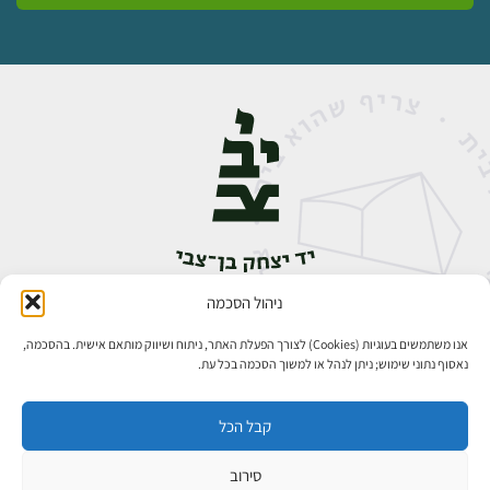
ניהול הסכמה
אבן גבירול 14, רחביה, ירושלים
טלפון:
02-5398888
אנו משתמשים בעוגיות (Cookies) לצורך הפעלת האתר, ניתוח ושיווק מותאם אישית. בהסכמה,
נאסוף נתוני שימוש; ניתן לנהל או למשוך הסכמה בכל עת.
קבל הכל
סירוב