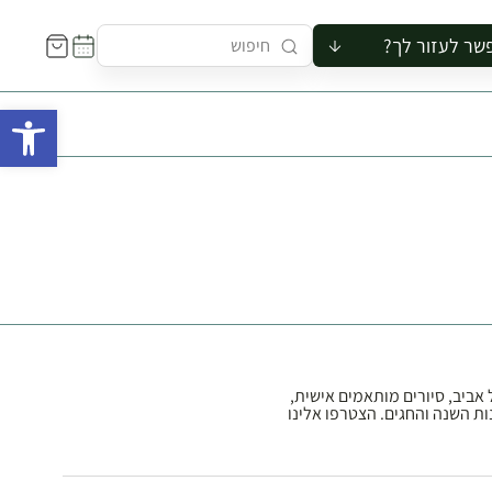
שר לעזור לך?
ור לקבוצה
פתח 
סיור
קורס
ר
רייה
ור בצריף
ל אביב, סיורים מותאמים אישית,
נות השנה והחגים. הצטרפו אלינו