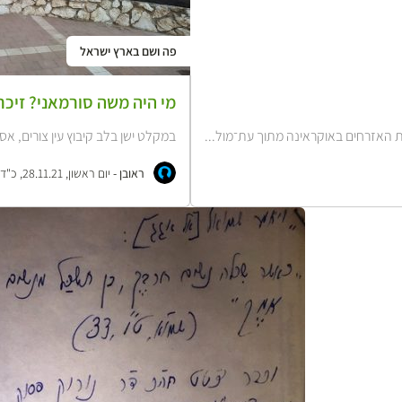
פה ושם בארץ ישראל
מי היה משה סורמאני? זיכרו
המלחמת האזרחים באוקראינה מתוך עת־מול...
במקלט ישן בלב קיבוץ עין צורים, אסף
ראובן -
יום ראשון, 28.11.21, כ"ד כסלו התשפ"ב