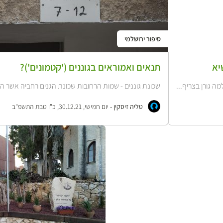
סיפור ירושלמי
יא
תנאים ואמוראים בגוננים ('קטמונים')?
שכונת גוננים - שמות הרחובות שכונת הגנים רחביה אשר 
טליה זיסקין -
יום חמישי, 30.12.21, כ"ו טבת התשפ"ב