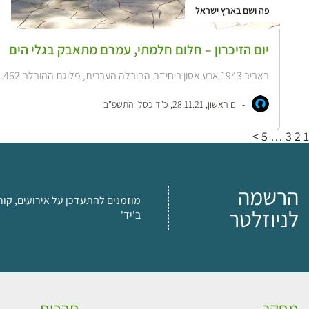
פה ושם בארץ ישראל
יום הזיכרון – חלום חלמתי, עמרם מתאבק בגלי הים
באביב 1943 ארע אסון ביחידת ההובלה העברית, פלוגת ההובלה 462. הייתה זו יחידה...
-
יום ראשון, 28.11.21, כ"ד כסלו התשפ"ב
>
5
…
3
2
1
הרשמה
מוזמנים להתעדכן על אירועים, קור
לניוזלטר
ב'יד'
מחקר
תרבות