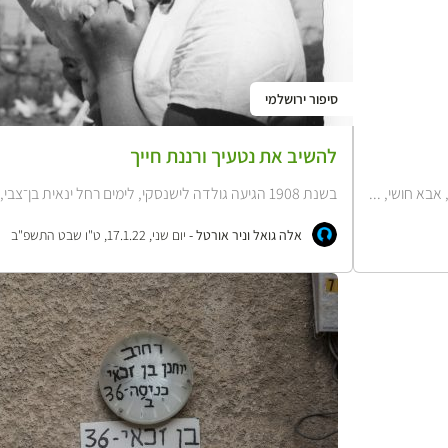
סיפור ירושלמי
להשיב את נטעיך ורננת חייך
בשנת 1908 הגיעה גולדה לישנסקי, לימים רחל ינאית בן־צבי, לארץ ישראל. 'עריית הארץ...
אלה גואל וניר אורטל -
יום שני, 17.1.22, ט"ו שבט התשפ"ב