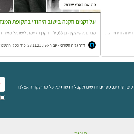
פה ושם בארץ ישראל
על זקנים וזקנה בישוב היהודי בתקופת המנד
מנחם אוסישקין - בן 68, יו"ר הקרן הקיימת לישראל מאיר דיזנגוף - בן...
ד"ר גליה השרוני -
יום ראשון, 28.11.21, כ"ד כסלו התשפ"ב
אימ
סים, סיורים, ספרים חדשים ולקבל חדשות על כל מה שקורה אצלנו
חינוך