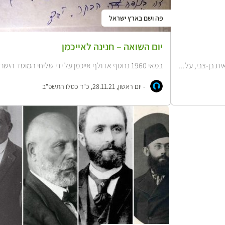
פה ושם בארץ ישראל
יום השואה – חנינה לאייכמן
 בן-צבי, על...
במאי 1960 נחטף אדולף אייכמן על ידי שליחי המוסד הישראלי ממקום מחבואו בבואנוס...
-
יום ראשון, 28.11.21, כ"ד כסלו התשפ"ב