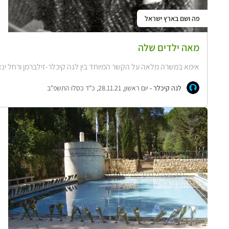
פה ושם בארץ ישראל
מאה ילדים שלה
אימא במשרה מלאה על הקשר המיוחד בין לנה קיכלר-זילברמן ורחל ינאית
לנה קיכלר -
יום ראשון, 28.11.21, כ"ד כסלו התשפ"ב