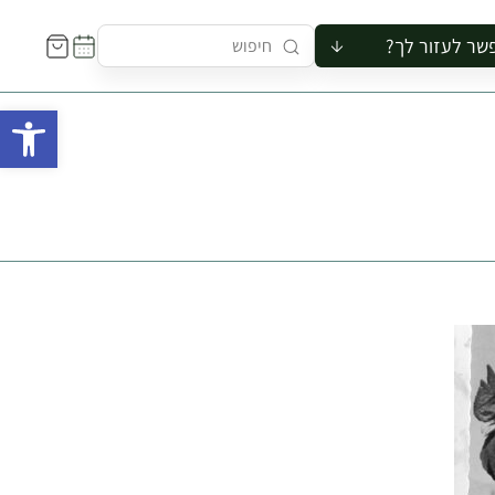
שר לעזור לך?
ור לקבוצה
פתח 
סיור
קורס
ר
רייה
ור בצריף