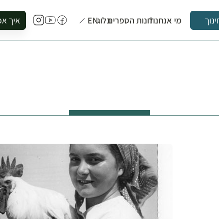
מי אנחנו?
חנות הספרים
בלוג
EN
איך אפ
ינוך
להזמין סי
להירשם ל
להירשם ל
לקנות ספ
לבקר בספ
לתאם ביק