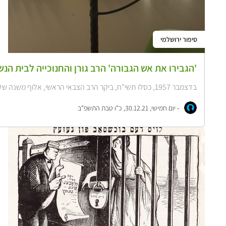
סיפור ירושלמי
'הגבירו את אש הגבורה' הרב גורן והחנוכייה לבית הנש
בדצמבר 1957, כסלו תשי"ח, ביקר הרב הצבאי הראשי, אלוף משנה שלמה גורן בצריף...
-
יום חמישי, 30.12.21, כ"ו טבת התשפ"ב