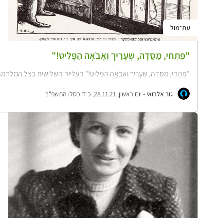
עת־מול
"פִּתְחִי, מַסָּדָה, שְעָרַיך וְאָבֹאָה הַפָּלִיט!"
"פִּתְחִי, מַסָּדָה, שְעָרַיך וְאָבֹאָה הַפָּלִיט!" העלייה השלישית בצל 
גור אלרואי -
יום ראשון, 28.11.21, כ"ד כסלו התשפ"ב