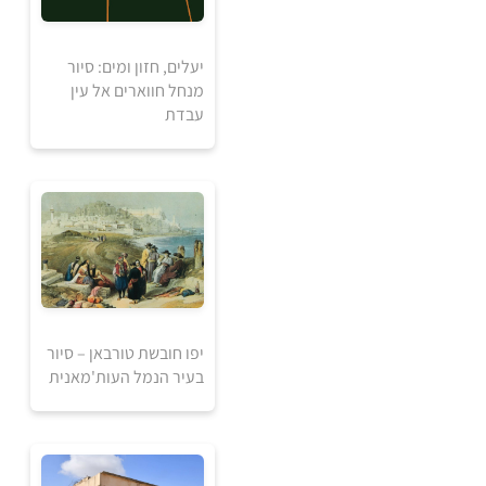
250
₪
יעלים, חזון ומים: סיור
מנחל חווארים אל עין
למידע ולרכישה
עבדת
יפו חובשת טורבאן – סיור
בעיר הנמל העות'מאנית
120
₪