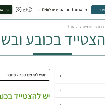
מי אנחנו?
חנות הספרים
בלוג
EN
איך אפ
ינוך
להזמין סי
 בכובע ובשתייה
עמוד 7
להירשם ל
הצטייד בכובע ובשת
להירשם ל
לקנות ספ
לבקר בספ
לתאם ביק
יש להצטייד בכוב