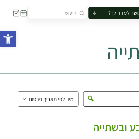
שר לעזור לך?
ור לקבוצה
פתח 
סיור
ייה
קורס
ר
רייה
ור בצריף
ע ובשתייה