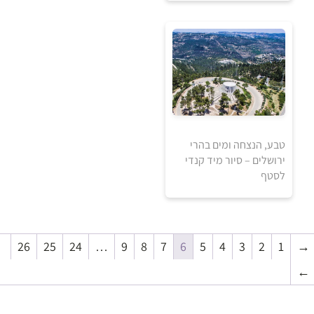
טבע, הנצחה ומים בהרי
ירושלים – סיור מיד קנדי
לסטף
250
₪
26
25
24
…
9
8
7
6
5
4
3
2
1
→
למידע ולרכישה
←