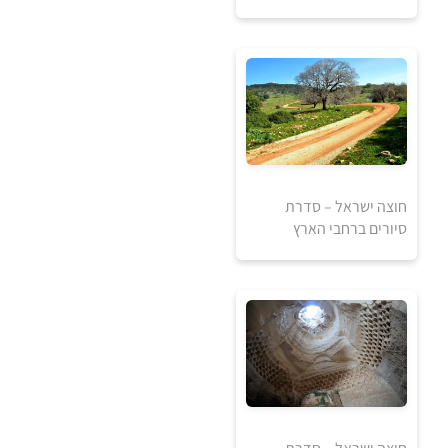
250
₪
למידע ולרכישה
1
חוצה ישראל – סדרת
1840
₪
₪
סיורים ברחבי הארץ
למידע ולרכישה