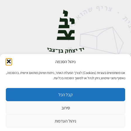
ניהול הסכמה
אבן גבירול 14, רחביה, ירושלים
טלפון:
02-5398888
אנו משתמשים בעוגיות (Cookies) לצורך הפעלת האתר, ניתוח ושיווק מותאם אישית. בהסכמה,
נאסוף נתוני שימוש; ניתן לנהל או למשוך הסכמה בכל עת.
קבל הכל
סירוב
כל הזכויות שמורות ליד יצחק בן־צבי ירושלים ©
פיתוח אתרים
ניהול העדפות