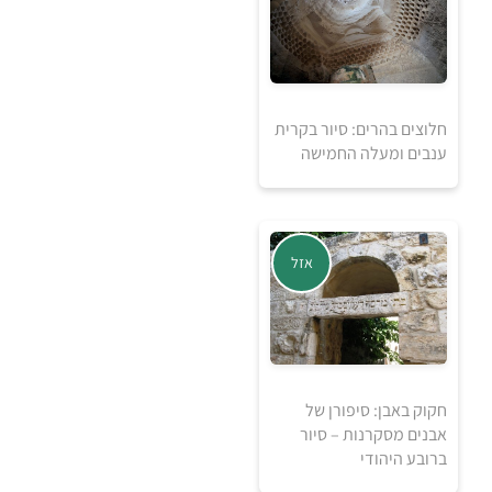
למידע ולרכישה
חלוצים בהרים: סיור בקרית
ענבים ומעלה החמישה
250
₪
אזל
למידע ולרכישה
חקוק באבן: סיפורן של
אבנים מסקרנות – סיור
ברובע היהודי
אזל מהמלאי