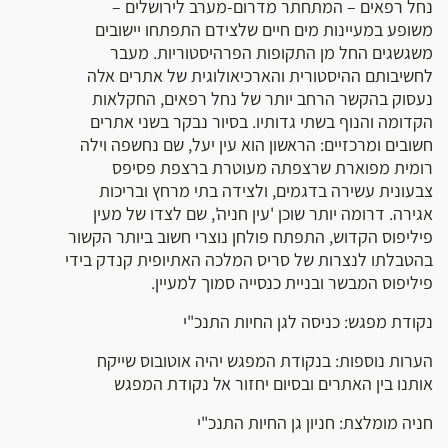
נחל רפאים – המתחתר מדרום-מערב לירושלים –
משופע במעיינות מים חיים שלצידם התפתחו יישובים
משגשגים החל מן התקופות הפרהיסטוריות. מעבר
לחשיבותם ההיסטורית והארכיאולוגית של אתרים אלה
נעסוק בהקשר הרחב יותר של נחל רפאים, החקלאות
הקדומה והנוף בשתי גדותיו. בסיור נבקר בשני אתרים
חשובים ומרכזיים: הראשון הוא עין יעל, שם נחשפה וילה
רומית מפוארת שרצפתה מעוטרת ברצפת פסיפס
צבעונית עשירה בדגמים, ולצידה בתי מרחץ ובריכות
אגירה. דרומה יותר שוכן 'עין חניה', שם לצדו של מעין
פיליפוס הקדוש, התפתח פולחן נוצרי חשוב ביותר הקשור
בהטבלתו לנצרות של סריס המלכה האתיופית קנדק בידי
פיליפוס המבשר ובניית כנסייה סמוך למעיין.
נקודת מפגש: כניסה לגן החיות התנכ"י
הערות נוספות: בנקודת המפגש יהיה אוטובוס שייקח
אותנו בין האתרים ובסיום יחזור אל נקודת המפגש
חניה מומלצת: חניון גן החיות התנכ"י