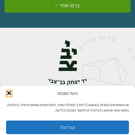
צרפו אותי
ניהול הסכמה
אבן גבירול 14, רחביה, ירושלים
טלפון:
02-5398888
אנו משתמשים בעוגיות (Cookies) לצורך הפעלת האתר, ניתוח ושיווק מותאם אישית. בהסכמה,
נאסוף נתוני שימוש; ניתן לנהל או למשוך הסכמה בכל עת.
קבל הכל