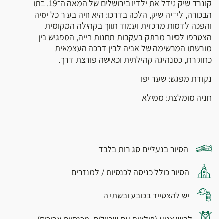
קונרד שיק גידל את ילדיו בירושלים של המאה ה־19. בתו
הבכורה, לידיה שיק, הלכה בדרכו: היא חיה בעיר כל ימיה
והפכה לדמות מרכזית ועמוד תווך בקהילה המקומית.
הצטרפו לסיור מרתק בעקבות תחנות חייה, המפגיש בין
מורשתו המרשימה של אביה לבין דרכה העצמאית
כחוקרת, כמנהיגה קהילתית וכאישה פורצת דרך.
נקודת מפגש: שער יפו
חניה מומלצת: ממילא
הסיור בנעליים סגורות בלבד
הסיור כולל כניסה לכנסיות / למנזרים
יש להצטייד בכובע ובשתייה
לבוש צנוע (חולצות עם שרוולים, מכנסיים ארוכים)