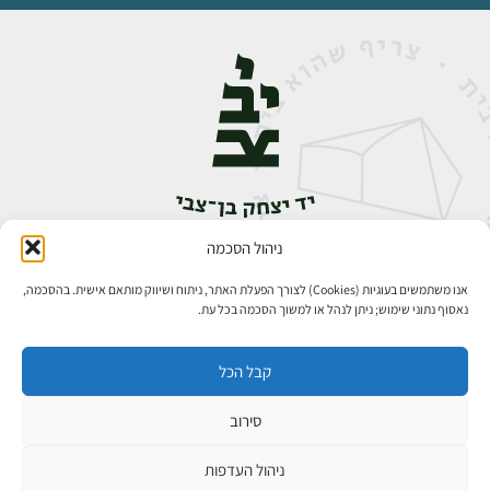
ניהול הסכמה
אבן גבירול 14, רחביה, ירושלים
טלפון:
02-5398888
אנו משתמשים בעוגיות (Cookies) לצורך הפעלת האתר, ניתוח ושיווק מותאם אישית. בהסכמה,
נאסוף נתוני שימוש; ניתן לנהל או למשוך הסכמה בכל עת.
קבל הכל
סירוב
כל הזכויות שמורות ליד יצחק בן־צבי ירושלים ©
פיתוח אתרים
ניהול העדפות