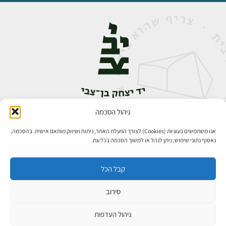
ניהול הסכמה
אבן גבירול 14, רחביה, ירושלים
טלפון:
02-5398888
אנו משתמשים בעוגיות (Cookies) לצורך הפעלת האתר, ניתוח ושיווק מותאם אישית. בהסכמה,
נאסוף נתוני שימוש; ניתן לנהל או למשוך הסכמה בכל עת.
קבל הכל
סירוב
כל הזכויות שמורות ליד יצחק בן־צבי ירושלים ©
פיתוח אתרים
ניהול העדפות