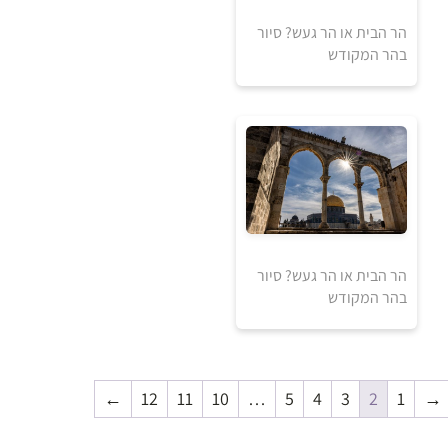
הר הבית או הר געש? סיור
בהר המקודש
50
₪
למידע ולרכישה
הר הבית או הר געש? סיור
בהר המקודש
90
₪
←
12
11
10
…
5
4
3
2
1
→
למידע ולרכישה