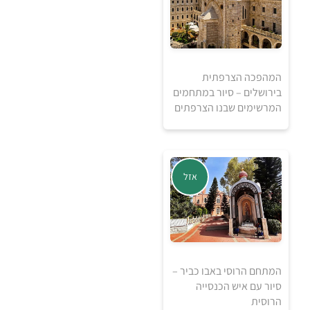
המהפכה הצרפתית
בירושלים – סיור במתחמים
המרשימים שבנו הצרפתים
100
אזל
₪
למידע ולרכישה
המתחם הרוסי באבו כביר –
סיור עם איש הכנסייה
הרוסית