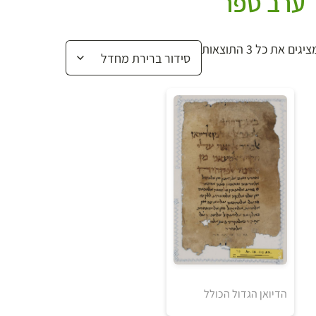
ערב ספר
יגים את כל ⁦3⁩ התוצאות
הדיואן הגדול הכולל