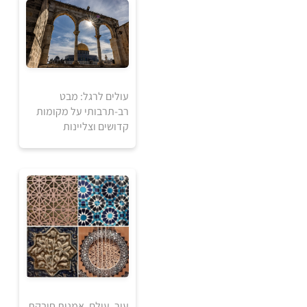
עולים לרגל: מבט
רב-תרבותי על מקומות
1
240
₪
קדושים וצליינות
₪
למידע ולרכישה
1
385
₪
₪
עיר. עולם. אמנות חובקת