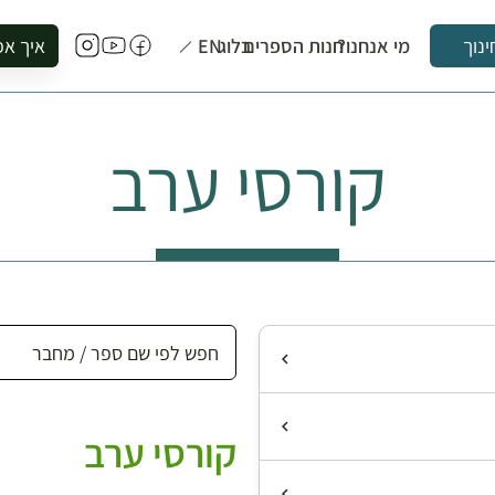
מי אנחנו?
חנות הספרים
בלוג
EN
איך אפ
ינוך
להזמין סי
להירשם ל
קורסי ערב
להירשם ל
לקנות ספ
לבקר בספ
לתאם ביק
קורסי ערב