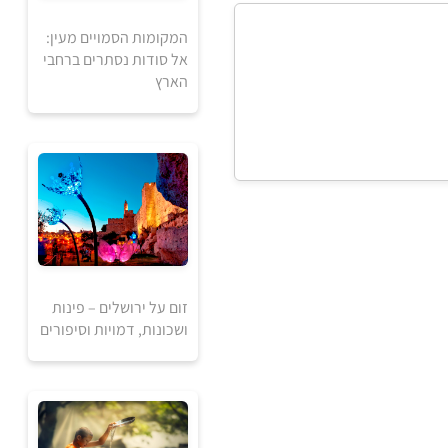
המקומות הסמויים מעין:
1
אל סודות נסתרים ברחבי
240
₪
₪
הארץ
למידע ולרכישה
1
זום על ירושלים – פינות
640
₪
₪
ושכונות, דמויות וסיפורים
למידע ולרכישה