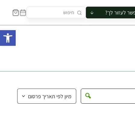
שר לעזור לך?
ור לקבוצה
פתח 
סיור
קורס
ר
רייה
ור בצריף