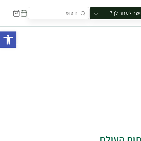
שר לעזור לך?
ור לקבוצה
פתח 
סיור
קורס
ר
רייה
ור בצריף
תות העולם