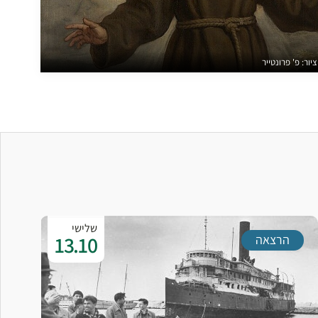
ור: פ' פרונטייר
שלישי
13.10
הרצאה