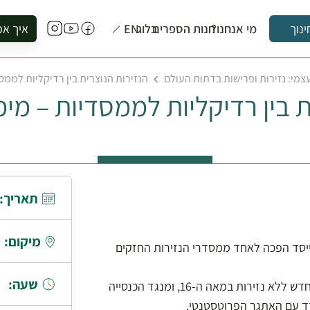
מי אנחנו?
חנות הספרים
בלוג
EN
איך אפ
ינוך
להזמין סי
מי: נזירות ופרישות בדתות העולם
הנזירות הנוצרית בין רדיקליות לממסד
להירשם ל
 בין רדיקליות לממסדיות – מימי
להירשם ל
לקנות ספ
לבקר בספ
לתאם ביק
תאריך:
מיקום:
 ייסד הפכה לאחד ממסדרי הנזירות החזקים
שעה:
הנזיר מרטין לותר יצא כנגד הממסד הקתולי וכונן זרם נוצרי חדש ללא נזירות במאה ה-16, ומנגד הכנסייה
דד עם האתגר הפרוטסטנטי.