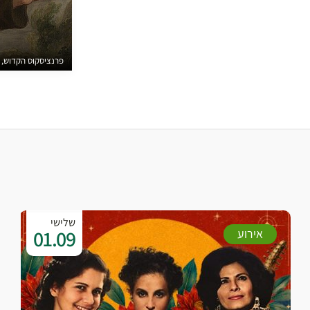
פרנציסקוס הקדוש, צי
שלישי
01.09
אירוע