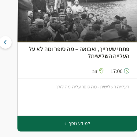
פתחי שערייך, ואבואה – מה סופר ומה לא על
ה
העלייה השלישית?
ה
17:00
זום
העלייה השלישית - מה סופר עליה ומה לא?
ס
ב
למידע נוסף