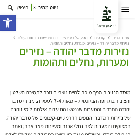
ניווט מהיר
חיפוש
פתח 
עמוד הבית
קורסים
מסע אל העצמי: נזירות ופרישות בדתות העולם
נזירות מדבר יהודה – נזירים ומערות, נחלים ותהומות
נזירות מדבר יהודה – נזירים
ומערות, נחלים ותהומות
מוסד הנזירות הפך מופת לחיים נוצריים וזכה לתמיכת השלטון
והציבור בתקופה הביזנטית – מאות 7-4 לספירה. מנזרי מדבר
יהודה החרבים והמערות שננטשו הם עדות אילמת לימי זוהרה
של נזירות המדבר. הנופים הדרמטיים-קיצוניים של מדבר יהודה,
המצוקים והמערות לצד נחלי אכזב ומעיינות מצד אחד; ואתר
הטבילה בירדן וירושלים מנגד היו משכן התבודדות אידאלי לאלפי