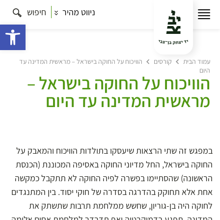
ניווט מהיר
חיפוש
פתח 
עמוד הבית
קורסים
הוויכוח על החוקה בישראל – מראשית המדינה עד
היום
הוויכוח על החוקה בישראל –
מראשית המדינה עד היום
במפגש זה שתי הרצאות שיעסקו בתולדות הוויכוח והמאבק על
החוקה בישראל, החל מדיוני החוקה באסיפה המכוננת (הכנסת
הראשונה) שהסתיימו בפשרה לפיה החוקה לא תתקבל כמקשה
אחת אלא תחוקק בהדרגה בסדרה של חוקי יסוד. בין המתנגדים
לחוקה היה בן-גוריון, שחשש ממלחמת תרבות שתשתק את
המדינה, תפגע בדמוקרטיה ואף תדּרדר למלחמת אחים אלימה.