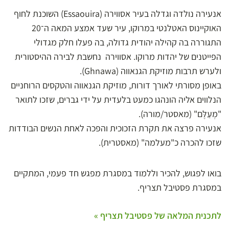
אנעירה נולדה וגדלה בעיר אסווירה (Essaouira) השוכנת לחוף
האוקיינוס האטלנטי במרוקו, עיר שעד אמצע המאה ה־20
התגוררה בה קהילה יהודית גדולה, בה פעלו חלק מגדולי
הפייטנים של יהדות מרוקו. אסווירה נחשבת לבירה ההיסטורית
ולערש תרבות מוזיקת הגנאווה (Ghnawa).
באופן מסורתי לאורך דורות, מוזיקת הגנאווה והטקסים הרוחניים
הנלווים אליה הונהגו כמעט בלעדית על ידי גברים, שזכו לתואר
"מְעַלֶּם" (מאסטר/מורה).
אנעירה פרצה את תקרת הזכוכית והפכה לאחת הנשים הבודדות
שזכו להכרה כ"מעלמה" (מאסטרית).
בואו לפגוש, להכיר וללמוד במסגרת מפגש חד פעמי, המתקיים
במסגרת פסטיבל תצריף.
לתכנית המלאה של פסטיבל תצריף »