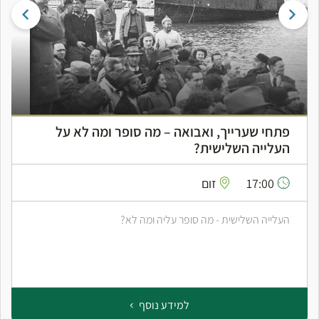
פתחי שערייך, ואבואה – מה סופר ומה לא על
העלייה השלישית?
17:00
זום
העלייה השלישית - מה סופר עליה ומה לא?
למידע נוסף