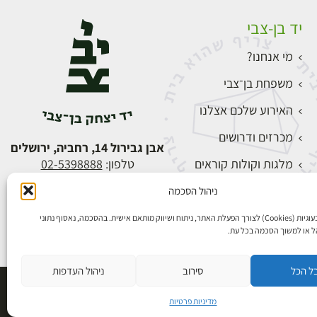
יד בן-צבי
מי אנחנו?
משפחת בן־צבי
האירוע שלכם אצלנו
מכרזים ודרושים
אבן גבירול 14, רחביה, ירושלים
מלגות וקולות קוראים
טלפון:
02-5398888
צור קשר
ניהול הסכמה
התחברות
אנו משתמשים בעוגיות (Cookies) לצורך הפעלת האתר, ניתוח ושיווק מותאם אישית. בהסכמה, נאסוף נתוני
הל או למשוך הסכמה בכל עת.
ל הכל
סירוב
ניהול העדפות
פיתוח אתרים
מדיניות פרטיות