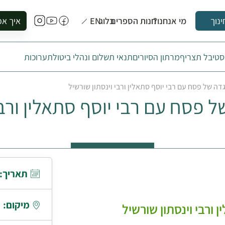
מי אנחנו?
חנות הספרים
בלוג
EN
איך אפ
ינוך
להזמין סי
טיבל תצריף
מרתון הסיורים
תנאי תשלום ונהלי ביטול
תערוכות
להירשם ל
להירשם ל
ה של פסח עם רבי יוסף סתאלין ורבי וינסתון שורשיל
לקנות ספ
 פסח עם רבי יוסף סתאלין ורבי 
לבקר בספ
לתאם ביק
תאריך:
מיקום:
ורבי וינסתון שורשיל