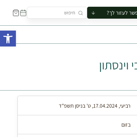
שר לעזור לך?
ור לקבוצה
פתח 
סיור
קורס
ר
וינסתון
רייה
ור בצריף
רביעי, 17.04.2024, ט' בניסן תשפ"ד
בזום