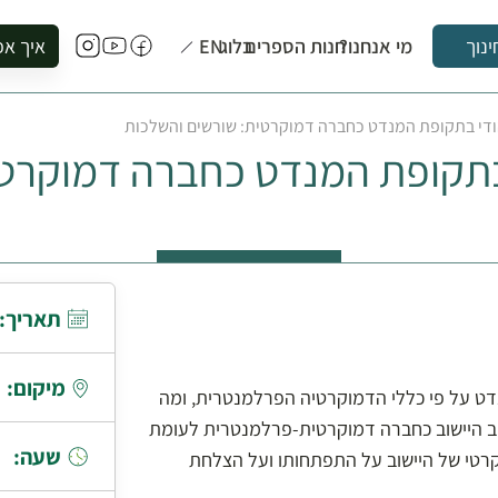
מי אנחנו?
חנות הספרים
בלוג
EN
איך אפ
ינוך
להזמין סי
הודי בתקופת המנדט כחברה דמוקרטית: שורשים והשלכות
להירשם ל
 בתקופת המנדט כחברה דמוקרטי
להירשם ל
לקנות ספ
לבקר בספ
לתאם ביק
תאריך:
מיקום:
דט על פי כללי הדמוקרטיה הפרלמנטרית, ומה
וב היישוב כחברה דמוקרטית-פרלמנטרית לעומת
שעה:
קרטי של היישוב על התפתחותו ועל הצלחת